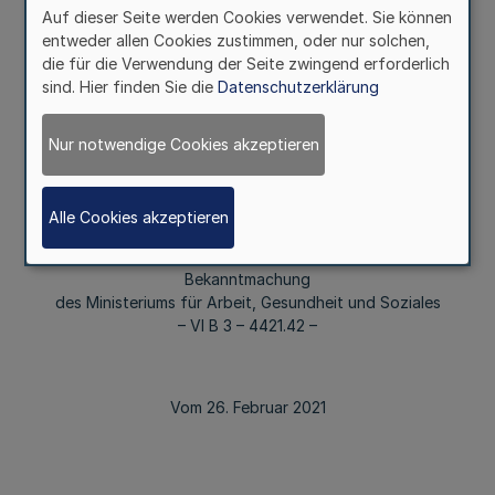
Auf dieser Seite werden Cookies verwendet. Sie können
entweder allen Cookies zustimmen, oder nur solchen,
II.
die für die Verwendung der Seite zwingend erforderlich
Erstattung der Fahrgeldausfälle
sind. Hier finden Sie die
Datenschutzerklärung
nach § 231 Absatz 4 des Neunten Buches
Sozialgesetzbuch
Nur notwendige Cookies akzeptieren
– Festsetzung des für das Kalenderjahr 2020
maßgeblichen Prozentsatzes für die
Erstattung der Fahrgeldausfälle im Nahverkehr –
Alle Cookies akzeptieren
Bekanntmachung
des Ministeriums für Arbeit, Gesundheit und Soziales
– VI B 3 – 4421.42 –
Vom 26. Februar 2021