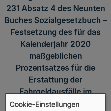
231 Absatz 4 des Neunten
Buches Sozialgesetzbuch –
Festsetzung des für das
Kalenderjahr 2020
maßgeblichen
Prozentsatzes für die
Erstattung der
Fahrgeldausfälle im
Nahverkehr –
Cookie-Einstellungen