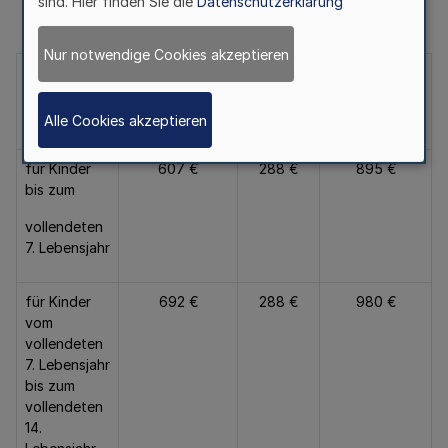
sind. Hier finden Sie die
Datenschutzerklärung
Nur notwendige Cookies akzeptieren
materielle
Kosten
Gesamtbetrag
der
Aufwendungen
Erziehung
Alle Cookies akzeptieren
für Kinder
607 €
288 €
895 €
bis zum
vollendeten
7. Lebensjahr
für Kinder
692 €
288 €
980 €
vom
vollendeten
7. Lebensjahr
bis zum
vollendeten
14.