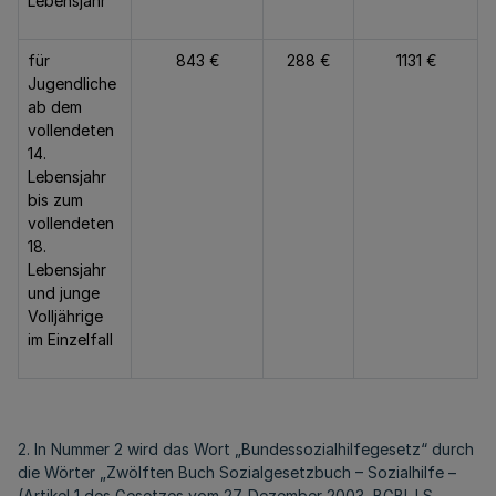
Lebensjahr
für
843 €
288 €
1131 €
Jugendliche
ab dem
vollendeten
14.
Lebensjahr
bis zum
vollendeten
18.
Lebensjahr
und junge
Volljährige
im Einzelfall
2. In Nummer 2 wird das Wort „Bundessozialhilfegesetz“ durch
die Wörter „Zwölften Buch Sozialgesetzbuch – Sozialhilfe –
(Artikel 1 des Gesetzes vom 27. Dezember 2003, BGBl. I S.