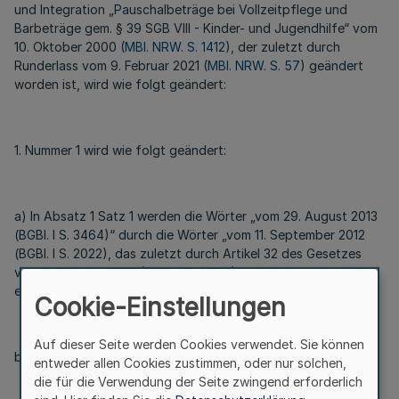
und Integration „Pauschalbeträge bei Vollzeitpflege und
Barbeträge gem. § 39 SGB VIII - Kinder- und Jugendhilfe“ vom
10. Oktober 2000 (
MBl. NRW. S. 1412
), der zuletzt durch
Runderlass vom 9. Februar 2021 (
MBl. NRW. S. 57
) geändert
worden ist, wird wie folgt geändert:
1. Nummer 1 wird wie folgt geändert:
a) In Absatz 1 Satz 1 werden die Wörter „vom 29. August 2013
(BGBl. I S. 3464)“ durch die Wörter „vom 11. September 2012
(BGBl. I S. 2022), das zuletzt durch Artikel 32 des Gesetzes
vom 5. Oktober 2021 (BGBl. I S. 4607) geändert worden ist“
ersetzt.
Cookie-Einstellungen
Auf dieser Seite werden Cookies verwendet. Sie können
b) Die Tabelle in Absatz 1 wird wie folgt gefasst:
entweder allen Cookies zustimmen, oder nur solchen,
die für die Verwendung der Seite zwingend erforderlich