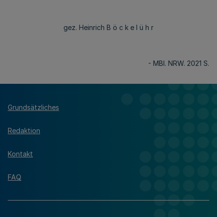
gez. Heinrich B ö c k e l ü h r
- MBl. NRW. 2021 S.
Grundsätzliches
Redaktion
Kontakt
FAQ