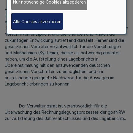
Nur notwendige Cookies akzeptieren
Außerdem sind die gesetzlichen Vertreter
verantwortlich für die Aufstellung des Lageberichts, der
insgesamt ein zutreffendes Bild von der Lage der gpaNRW
Alle Cookies akzeptieren
vermittelt sowie in allen wesentlichen Belangen mit dem
Jahresabschluss in Einklang steht, den deutschen gesetzlichen
Vorschriften entspricht und die Chancen und Risiken der
zukünftigen Entwicklung zutreffend darstellt. Ferner sind die
gesetzlichen Vertreter verantwortlich für die Vorkehrungen
und Maßnahmen (Systeme), die sie als notwendig erachtet
haben, um die Aufstellung eines Lageberichts in
Übereinstimmung mit den anzuwendenden deutschen
gesetzlichen Vorschriften zu ermöglichen, und um
ausreichende geeignete Nachweise für die Aussagen im
Lagebericht erbringen zu können.
Der Verwaltungsrat ist verantwortlich für die
Überwachung des Rechnungslegungsprozesses der gpaNRW
zur Aufstellung des Jahresabschlusses und des Lageberichts.