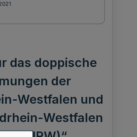
2021
r das doppische
mmungen der
in-Westfalen und
drhein-Westfalen
mHVO NRW)“