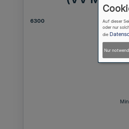
Cooki
6300
Auf dieser Se
oder nur solc
Datensc
die
„Muster fü
Gemei
Nur notwend
K
Min