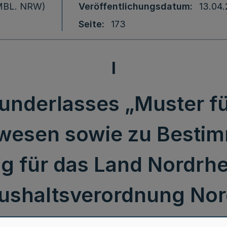
 (MBL. NRW)
Veröffentlichungsdatum
13.04.
Seite
173
I
underlasses „Muster fü
esen sowie zu Besti
 für das Land Nordrhe
shaltsverordnung Nor
r zur GO NRW und Ko