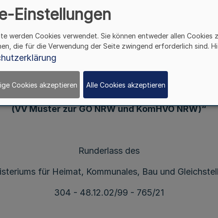
e-Einstellungen
ite werden Cookies verwendet. Sie können entweder allen Cookies 
hen, die für die Verwendung der Seite zwingend erforderlich sind. Hi
Änderung des Runderlasses
hutzerklärung
r das doppische Rechnungswesen sowie zu Besti
ndeordnung für das Land Nordrhein-Westfalen u
ige Cookies akzeptieren
Alle Cookies akzeptieren
ommunalhaushaltsverordnung Nordrhein-Westfal
(VV Muster zur GO NRW und KomHVO NRW)“
Runderlass des
isteriums für Heimat, Kommunales, Bau und Gleichstel
304 - 48.12.02/99 - 765/21