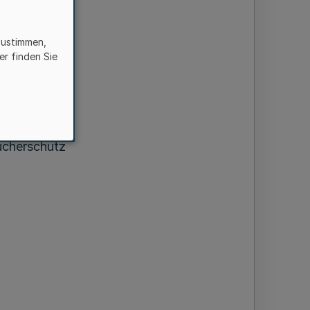
ng
zustimmen,
er finden Sie
ucherschutz