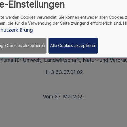
e-Einstellungen
Richtlinien
ber die Gewährung von Zuwendungen zur Förderu
ite werden Cookies verwendet. Sie können entweder allen Cookies 
forstlicher Maßnahmen im Körperschaftswald
hen, die für die Verwendung der Seite zwingend erforderlich sind. Hi
hutzerklärung
ige Cookies akzeptieren
Alle Cookies akzeptieren
Runderlass
eriums für Umwelt, Landwirtschaft, Natur- und Verbra
III-3 63.07.01.02
Vom 27. Mai 2021