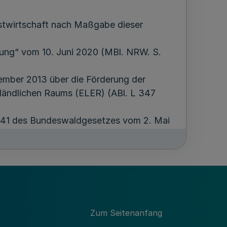
stwirtschaft nach Maßgabe dieser
nung“ vom 10. Juni 2020 (MBl. NRW. S.
ember 2013 über die Förderung der
 ländlichen Raums (ELER) (ABl. L 347
 § 41 des Bundeswaldgesetzes vom 2. Mai
g vom 26. April 1980 (
GV. NRW. S. 546
).
Zum Seitenanfang
hen und ökonomischen Leistungsfähigkeit