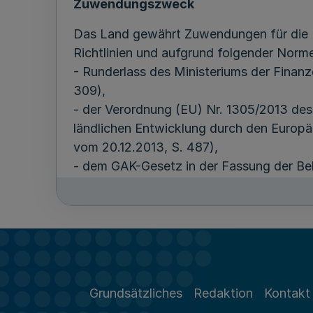
Zuwendungszweck
Das Land gewährt Zuwendungen für die U
Richtlinien und aufgrund folgender Norme
- Runderlass des Ministeriums der Finan
309),
- der Verordnung (EU) Nr. 1305/2013 de
ländlichen Entwicklung durch den Europä
vom 20.12.2013, S. 487),
- dem GAK-Gesetz in der Fassung der Be
1975 (BGBl. I S. 1037),
- § 10 Absatz 3 und § 13 Absatz 2 des L
Ziel der Förderung ist:
- die Schaffung von Grundlagen für die
Grundsätzliches
Redaktion
Kontakt
- die Entwicklung stabiler, standortang