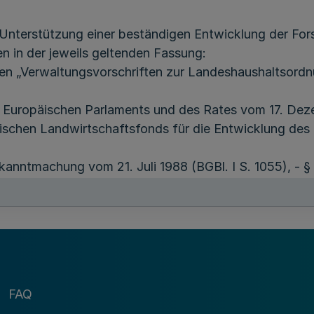
nterstützung einer beständigen Entwicklung der For
n in der jeweils geltenden Fassung:
zen „Verwaltungsvorschriften zur Landeshaushaltsord
s Europäischen Parlaments und des Rates vom 17. Dez
ischen Landwirtschaftsfonds für die Entwicklung des
kanntmachung vom 21. Juli 1988 (BGBl. I S. 1055), -
andesforstgesetzes in der Fassung der Bekanntmachun
 Umsetzung einer naturnahen Waldbewirtschaftung,
FAQ
epasster Wälder unter Berücksichtigung der ökologisc