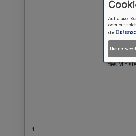
Cooki
ü
Auf dieser Se
oder nur solc
Datensc
die
Nur notwend
des Minist
1