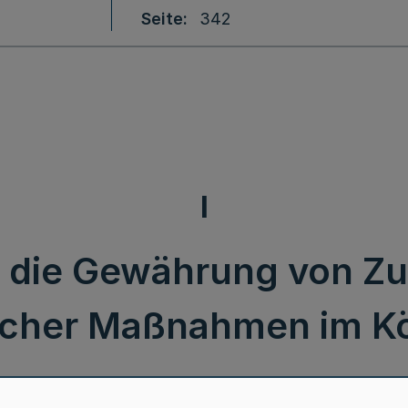
Seite
342
I
er die Gewährung von 
licher Maßnahmen im K