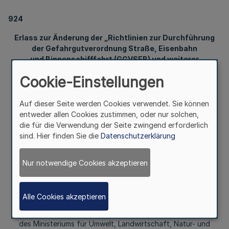
924
Erlass zur Änderung der „Richtlinien zur Durchführung
der Gefahrgutverordnung Straße, Eisenbahn
und Binnenschifffahrt (GGVSEB) und weiterer
gefahrgutrechtlicher Verordnungen
Cookie-Einstellungen
(Durchführungsrichtlinien Gefahrgut - RSEB)“
Auf dieser Seite werden Cookies verwendet. Sie können
entweder allen Cookies zustimmen, oder nur solchen,
Gemeinsamer Runderlass
die für die Verwendung der Seite zwingend erforderlich
sind. Hier finden Sie die
Datenschutzerklärung
des Ministeriums für Verkehr
des Ministeriums für Wirtschaft, Innovation, Digitalisierung
Nur notwendige Cookies akzeptieren
und Energie
des Ministeriums des Inneren
Alle Cookies akzeptieren
des Ministeriums für Arbeit, Gesundheit und Soziales und
des Ministeriums für Umwelt, Landwirtschaft, Natur- und