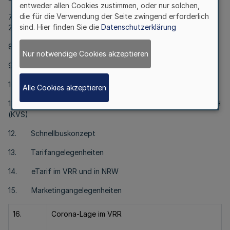
entweder allen Cookies zustimmen, oder nur solchen,
die für die Verwendung der Seite zwingend erforderlich
7. Ausschreibung und Vergabe Jahresabschlussprüfung
sind. Hier finden Sie die
Datenschutzerklärung
2022-2026
8. Anpassung Förderkatalog gemäß §12 ÖPNVG NRW
Nur notwendige Cookies akzeptieren
9. Einnahmenaufteilung VRR-Tarif 2020
10. Verkehr und Mobilität im VRR 2030/2050
Alle Cookies akzeptieren
11. Kooperationsvertrag mit Kraftverkehr Schwalmtal GmbH
(KVS)
12. Schnellbuskonzept
13. Tarifangelegenheiten
14. eTarif im VRR und in NRW
15. Marketingangelegenheiten
16.
Corona-Lage im VRR