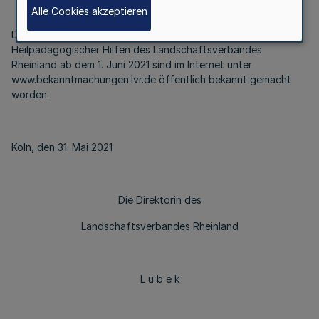
Alle Cookies akzeptieren
Die Vertretungsbefugnisse für den Verbund
Heilpädagogischer Hilfen des Landschaftsverbandes
Rheinland ab dem 1. Juni 2021 sind im Internet unter
www.bekanntmachungen.lvr.de öffentlich bekannt gemacht
worden.
Köln, den 31. Mai 2021
Die Direktorin des
Landschaftsverbandes Rheinland
L u b e k