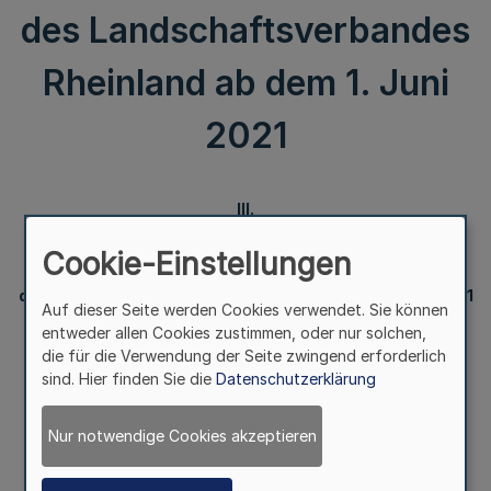
des Landschaftsverbandes
Rheinland ab dem 1. Juni
2021
III.
Vertretungsbefugnisse für den Verbund
Cookie-Einstellungen
Heilpädagogischer Hilfen
des Landschaftsverbandes Rheinland ab dem 1. Juni 2021
Auf dieser Seite werden Cookies verwendet. Sie können
entweder allen Cookies zustimmen, oder nur solchen,
die für die Verwendung der Seite zwingend erforderlich
Bekanntmachung
sind. Hier finden Sie die
Datenschutzerklärung
des Landschaftsverbandes Rheinland
Nur notwendige Cookies akzeptieren
Vom 31. Mai 2021