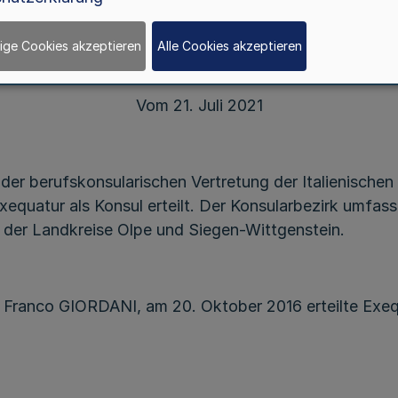
Bekanntmachung des Ministerpräsidenten
– M 2 – 02.08-4/21
ige Cookies akzeptieren
Alle Cookies akzeptieren
Vom 21. Juli 2021
der berufskonsularischen Vertretung der Italienische
equatur als Konsul erteilt. Der Konsularbezirk umfass
der Landkreise Olpe und Siegen-Wittgenstein.
 Franco GIORDANI, am 20. Oktober 2016 erteilte Exequ