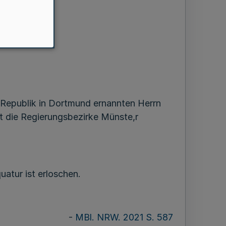
n Republik in Dortmund ernannten Herrn
t die Regierungsbezirke Münste,r
atur ist erloschen.
-
MBl. NRW. 2021 S. 587