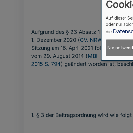
Cooki
Auf dieser Se
oder nur solc
Datensc
Aufgrund des § 23 Absatz 1 des Heilber
die
1. Dezember 2020 (
GV. NRW. S. 1109
) g
Sitzung am 16. April 2021 folgende Änd
Nur notwend
vom 29. August 2014 (
MBl. NRW. S. 656
2015 S. 794
) geändert worden ist, besch
1. § 3 der Beitragsordnung wird wie folgt