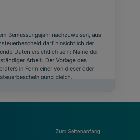
 dem Bemessungsjahr nachzuweisen, aus
teuerbescheid darf hinsichtlich der
nde Daten ersichtlich sein: Name der
bständiger Arbeit. Der Vorlage des
raters in Form einer von dieser oder
steuerbescheinigung gleich.
eichen, haben dies schriftlich gegenüber
schen Lohnsteuerbescheinigung des
ist dies durch eine
Zum Seitenanfang