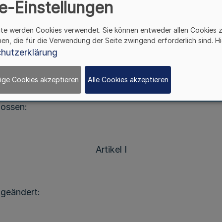
e-Einstellungen
Vom 16. April 2021
ite werden Cookies verwendet. Sie können entweder allen Cookies 
hen, die für die Verwendung der Seite zwingend erforderlich sind. Hi
hutzerklärung
ufsgesetzes vom 9. Mai 2000 (
GV. NRW. S. 403
), das
eändert worden ist, hat die Kammerversammlung der 
erung der Beitragsordnung der Psychotherapeutenkamm
ige Cookies akzeptieren
Alle Cookies akzeptieren
), die zuletzt durch Beschluss der Kammerversammlun
lossen:
Artikel I
 geändert: