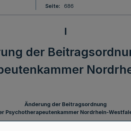
Seite
686
I
ung der Beitragsordnu
peutenkammer Nordrhe
Änderung der Beitragsordnung
er Psychotherapeutenkammer Nordrhein-Westfal