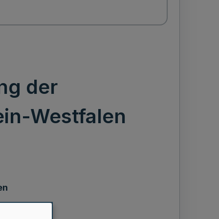
ng der
in-Westfalen
en