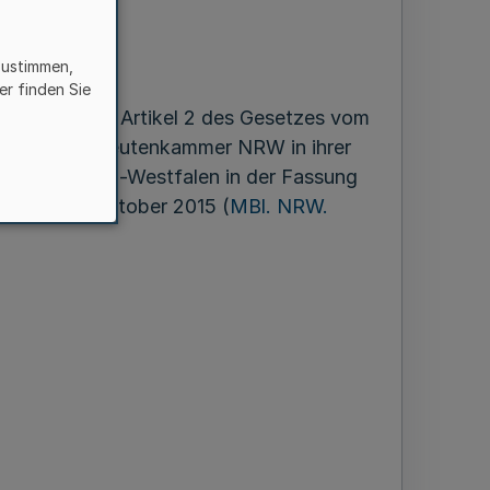
zustimmen,
er finden Sie
 zuletzt durch Artikel 2 des Gesetzes vom
Psychotherapeutenkammer NRW in ihrer
er Nordrhein-Westfalen in der Fassung
g vom 31. Oktober 2015 (
MBl. NRW.