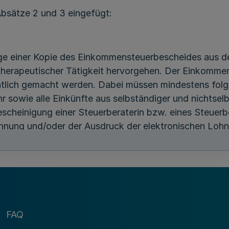
bsätze 2 und 3 eingefügt:
rlage einer Kopie des Einkommensteuerbescheides aus
erapeutischer Tätigkeit hervorgehen. Der Einkommens
tlich gemacht werden. Dabei müssen mindestens folge
r sowie alle Einkünfte aus selbständiger und nichtsel
cheinigung einer Steuerberaterin bzw. eines Steuerbe
chnung und/oder der Ausdruck der elektronischen Lohn
htet sind, eine Steuererklärung beim Finanzamt einzur
klären und als Nachweis den Ausdruck der elektroni
 das Kammermitglied nicht steuerlich veranlagt wird, 
nanzamtes nachzuweisen.“
FAQ