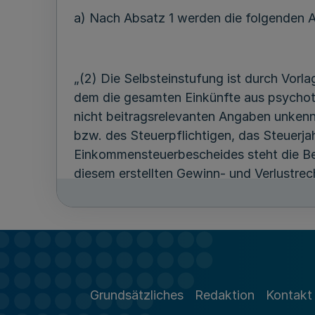
a) Nach Absatz 1 werden die folgenden A
„(2) Die Selbsteinstufung ist durch Vo
dem die gesamten Einkünfte aus psychoth
nicht beitragsrelevanten Angaben unkenn
bzw. des Steuerpflichtigen, das Steuerjah
Einkommensteuerbescheides steht die Bes
diesem erstellten Gewinn- und Verlustre
(3) Kammerangehörige, die nicht verpflic
der Psychotherapeutenkammer NRW zu er
vorvergangenen Jahres vorzulegen. Sofern
Nichtveranlagungsbescheinigung des Fi
Grundsätzliches
Redaktion
Kontakt