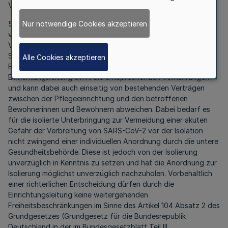
Verlust von Geruchs-/Geschmackssinn.
Nur notwendige Cookies akzeptieren
5.3. Die isolierte Versorgung erfolgt in der Regel in
vorhandenen Einzelzimmern der Einrichtung. Andere
Versorgungskonzepte sind möglich, sofern die Hygiene- und
Schutzanforderungen nach den jeweils geltenden
Alle Cookies akzeptieren
Empfehlungen des RKI Anwendung finden. Die
Einrichtungsleitung trifft die entsprechenden Vorkehrungen
und kann dabei auch einseitig von bestehenden Verträgen
zwischen der Pflegeeinrichtung und den betroffenen
Bewohnerinnen und Bewohnern abweichen. Dabei bedarf es
für die isolierte Unterbringung zur Vermeidung einer akuten
Gefahr der Verbreitung von SARS-CoV-2 vor der Isolation
nicht zwingend einer individuellen Anordnung durch die untere
Gesundheitsbehörde. Diese ist jedoch von der Isolierung
unverzüglich in Kenntnis zu setzen und hat die Anordnung zur
Isolierung möglichst unverzüglich nachzuholen. Vorbehaltlich
einer richterlichen Entscheidung dürfen durch die
Einrichtungsleitung keine weitergehenden
Freiheitsbeschränkungen im Sinne des Artikel 104 Absatz 2 des
Grundgesetzes (Grundgesetz für die Bundesrepublik
Deutschland in der im Bundesgesetzblatt Teil III,