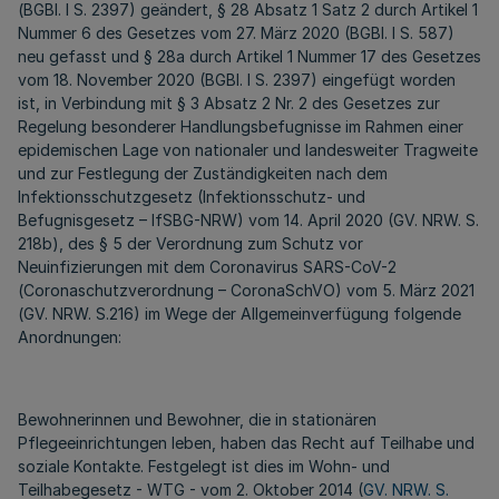
(BGBl. I S. 2397) geändert, § 28 Absatz 1 Satz 2 durch Artikel 1
Nummer 6 des Gesetzes vom 27. März 2020 (BGBl. I S. 587)
neu gefasst und § 28a durch Artikel 1 Nummer 17 des Gesetzes
vom 18. November 2020 (BGBl. I S. 2397) eingefügt worden
ist, in Verbindung mit § 3 Absatz 2 Nr. 2 des Gesetzes zur
Regelung besonderer Handlungsbefugnisse im Rahmen einer
epidemischen Lage von nationaler und landesweiter Tragweite
und zur Festlegung der Zuständigkeiten nach dem
Infektionsschutzgesetz (Infektionsschutz- und
Befugnisgesetz – IfSBG-NRW) vom 14. April 2020 (GV. NRW. S.
218b), des § 5 der Verordnung zum Schutz vor
Neuinfizierungen mit dem Coronavirus SARS-CoV-2
(Coronaschutzverordnung – CoronaSchVO) vom 5. März 2021
(GV. NRW. S.216) im Wege der Allgemeinverfügung folgende
Anordnungen:
Bewohnerinnen und Bewohner, die in stationären
Pflegeeinrichtungen leben, haben das Recht auf Teilhabe und
soziale Kontakte. Festgelegt ist dies im Wohn- und
Teilhabegesetz - WTG - vom 2. Oktober 2014 (
GV. NRW. S.