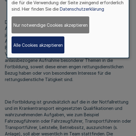
die für die Verwendung der Seite zwingend erforderlich
sind. Hier finden Sie die
Datenschutzerklärung
Die Fortbildungspflicht beginnt erstmalig in dem nach
Nur notwendige Cookies akzeptieren
Abschluss der Ausbildung folgendem Jahr und ist danach
jährlich zu absolvieren. Darüberhinausgehend können
Abweichungen festgelegt werden, zum Beispiel für
Alle Cookies akzeptieren
Berufsanfänger oder Anpassungs-, beziehungsweise
Verwendungsqualifizierungen. Gleiches gilt für die
anlassbezogene Aufnahme besonderer Themen in die
Fortbildung, soweit diese einen engen rettungsdienstlichen
Bezug haben oder von besonderem Interesse für die
rettungsdienstliche Tätigkeit sind.
Die Fortbildung ist grundsätzlich auf die in der Notfallrettung
und im Krankentransport eingesetzten Qualifikationen und
wahrzunehmenden Aufgaben, wie zum Beispiel
Fahrzeugführerin oder Fahrzeugführer, Transportführerin oder
Transportführer, Leitstelle, Betriebssitz, auszurichten (s.
Anlage), soll aber wesentlich im Team stattfinden. Die