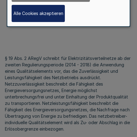
Alle Cookies akzeptieren
§ 19 Abs. 2 ARegV schreibt für Elektrizitätsverteilnetze ab der
zweiten Regulierungsperiode (2014 - 2018) die Anwendung
eines Qualitätselements vor, das die Zuverlässigkeit und
Leistungsfähigkeit des Netzbetriebs ausdrückt.
Netzzuverlässigkeit beschreibt die Fähigkeit des
Energieversorgungsnetzes, Energie möglichst
unterbrechungsfrei und unter Einhaltung der Produktqualität
zu transportieren. Netzleistungsfähigkeit beschreibt die
Fähigkeit des Energieversorgungsnetzes, die Nachfrage nach
Übertragung von Energie zu befriedigen. Das netzbetreiber-
individuelle Qualitätselement wird als Zu- oder Abschlag in die
Erlösobergrenze einbezogen.