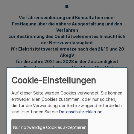
III.
Verfahrenseinleitung und Konsultation einer
Festlegung über die nähere Ausgestaltung und das
Verfahren
zur Bestimmung des Qualitätselementes hinsichtlich
der Netzzuverlässigkeit
für Elektrizitätsverteilernetze nach den §§ 19 und 20
ARegV
für die Jahre 2021 bis 2023 in der Zuständigkeit
der Regulierungskammer Nordrhein-Westfalen
(Methodik-Beschluss)
Cookie-Einstellungen
Bekanntmachung der Regulierungskammer
Auf dieser Seite werden Cookies verwendet. Sie können
entweder allen Cookies zustimmen, oder nur solchen,
VI B 6 – 83.26.01 (Strom)
die für die Verwendung der Seite zwingend erforderlich
sind. Hier finden Sie die
Datenschutzerklärung
Vom 16. Februar 2021
Nur notwendige Cookies akzeptieren