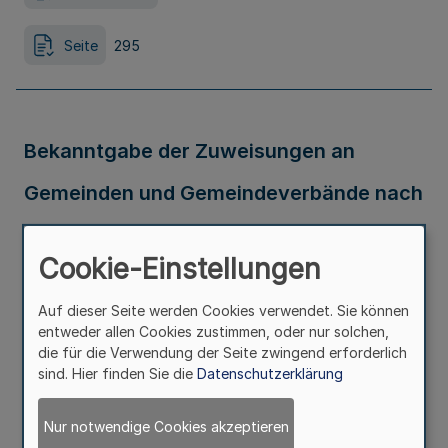
Seite
295
Bekanntgabe der Zuweisungen an
Gemeinden und Gemeindeverbände nach
Maßgabe des Landeshaushalts 2022
Cookie-Einstellungen
Ausfertigungsdatum
29.03.2022
Auf dieser Seite werden Cookies verwendet. Sie können
entweder allen Cookies zustimmen, oder nur solchen,
Erschienen in
Teil 2
die für die Verwendung der Seite zwingend erforderlich
sind. Hier finden Sie die
Datenschutzerklärung
Seite
296
Nur notwendige Cookies akzeptieren