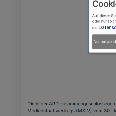
Cooki
Auf dieser Se
oder nur solc
Datensc
die
Nur notwend
Die in der ARD zusammengeschlossenen 
Medienstaatsvertrags (MStV) vom 30. Ju