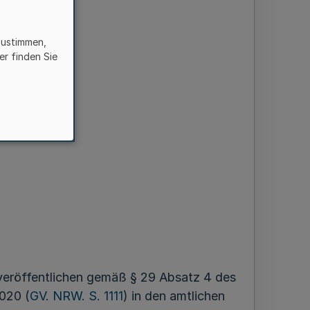
zustimmen,
er finden Sie
eröffentlichen gemäß § 29 Absatz 4 des
020 (
GV. NRW. S. 1111
) in den amtlichen