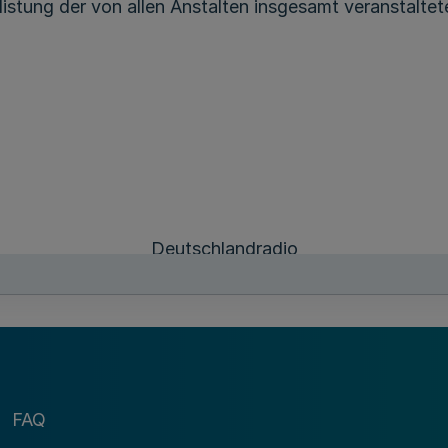
listung der von allen Anstalten insgesamt veranstalt
Deutschlandradio
- Körperschaft des öffentlichen Rechts -
Dr. Markus Höppener
Justiziar
FAQ