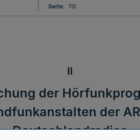
Seite
115
II
ichung der Hörfunkpr
dfunkanstalten der A
Deutschlandradios