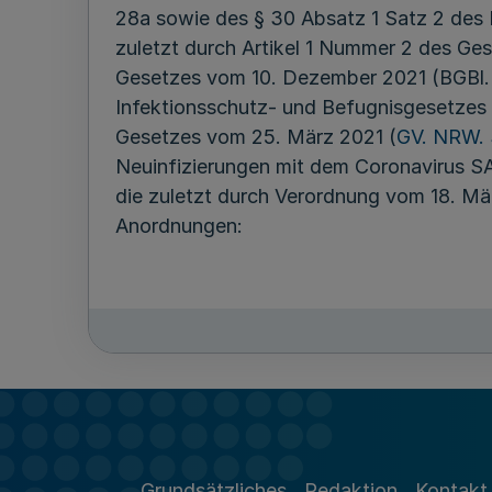
28a sowie des § 30 Absatz 1 Satz 2 des 
zuletzt durch Artikel 1 Nummer 2 des Ge
Gesetzes vom 10. Dezember 2021 (BGBl. I
Infektionsschutz- und Befugnisgesetzes
Gesetzes vom 25. März 2021 (
GV. NRW. 
Neuinfizierungen mit dem Coronavirus 
die zuletzt durch Verordnung vom 18. M
Anordnungen:
Die aktuellen bundesrechtlichen Änderung
anbieterverantworteten Wohngemeinscha
Kurzzeitwohneinrichtungen der Einglieder
Sinne des Elften Buches Sozialgesetzbuc
die sich ihnen anvertrauen, sowie derer
besonderer Weise vor den Gefahren einer
Grundsätzliches
Redaktion
Kontakt