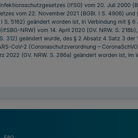
Infektionsschutzgesetzes (IfSG) vom 20. Juli 2000 (BG
setzes vom 22. November 2021 (BGBl. I S. 4906) und 
 S. 5162) geändert worden ist, in Verbindung mit § 
 (IfSBG-NRW) vom 14. April 2020 (GV. NRW. S. 218b),
S. 312
) geändert wurde, des § 2 Absatz 4 Satz 3 der
SARS-CoV-2 (Coronaschutzverordnung – CoronaSchVO) 
ärz 2022 (GV. NRW. S. 286a) geändert worden ist, im
en erfordern es, dass alle Anbieter von vollstationäre
ften, besonderen Wohnformen für Menschen mit Behin
ungshilfe und Einrichtungen der Sozialhilfe sowie Ta
h sich ihrer fortgeltenden Verantwortung zum Schutz
 Teilhaberechte bewusst bleiben und weiterhin besond
 Infektion mit dem SARS-CoV-2-Virus zu schützen. Be
FAQ