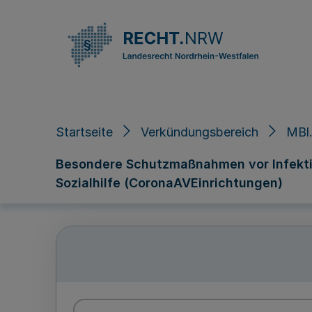
Direkt zum Inhalt
Startseite
Verkündungsbereich
MBl
Besondere Schutzmaßnahmen vor Infektio
Sozialhilfe (CoronaAVEinrichtungen)