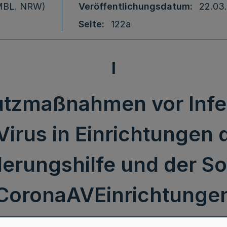
 (MBL. NRW)
Veröffentlichungsdatum
22.03
Seite
122a
I
tzmaßnahmen vor Infe
rus in Einrichtungen d
derungshilfe und der Soz
CoronaAVEinrichtunge