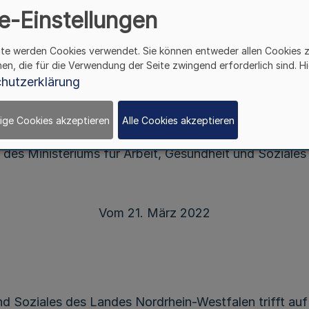
e-Einstellungen
chutzmaßnahmen vor Infektionen mit dem SARS-Co
ite werden Cookies verwendet. Sie können entweder allen Cookies 
ngen der Pflege, der Eingliederungshilfe und der S
hen, die für die Verwendung der Seite zwingend erforderlich sind. Hi
(CoronaAVEinrichtungen)
hutzerklärung
ige Cookies akzeptieren
Alle Cookies akzeptieren
Allgemeinverfügung
des Ministeriums für Arbeit, Gesundheit und Soziales
Vom 21. März 2022
nd Soziales des Landes Nordrhein-Westfalen trifft auf