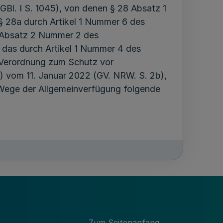
Bl. I S. 1045), von denen § 28 Absatz 1
§ 28a durch Artikel 1 Nummer 6 des
6 Absatz 2 Nummer 2 des
 das durch Artikel 1 Nummer 4 des
 Verordnung zum Schutz vor
vom 11. Januar 2022 (GV. NRW. S. 2b),
 Wege der Allgemeinverfügung folgende
n Einrichtungen der Pflege,
derungen einschließlich
ges- und Nachtpflegeeinrichtungen im
 der gepflegten und betreuten Menschen,
ere Schutzmaßnahmen ergreifen, um sie in
i der Ausgestaltung der
Zum Seitenanfang