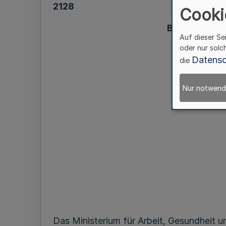
2128
Cooki
Besondere S
Auf dieser Se
Einrichtu
oder nur solc
Datensc
die
Nur notwend
Das Ministerium für Arbeit, Gesundheit u