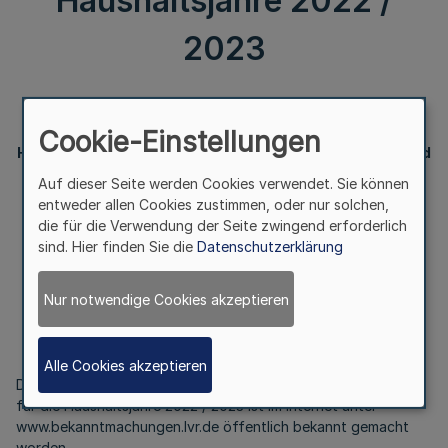
Haushaltsjahre 2022 /
2023
III.
Cookie-Einstellungen
Haushaltssatzung des Landschaftsverbandes Rheinland
für die Haushaltsjahre 2022 / 2023
Auf dieser Seite werden Cookies verwendet. Sie können
entweder allen Cookies zustimmen, oder nur solchen,
die für die Verwendung der Seite zwingend erforderlich
sind. Hier finden Sie die
Datenschutzerklärung
Bekanntmachung
des Landschaftsverbandes Rheinland
Nur notwendige Cookies akzeptieren
Vom 31. März 2022
Alle Cookies akzeptieren
Die Haushaltssatzung des Landschaftsverbandes Rheinland
für die Haushaltsjahre 2022 / 2023 ist im Internet unter
www.bekanntmachungen.lvr.de öffentlich bekannt gemacht
worden.