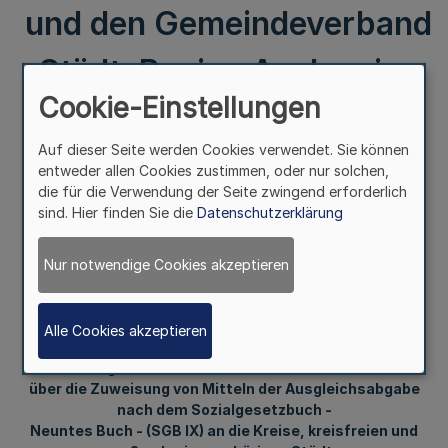
und den Gemeindeverband
StädteRegion Aachen im
Cookie-Einstellungen
Rheinland für das
Auf dieser Seite werden Cookies verwendet. Sie können
Haushaltsjahr 2022
entweder allen Cookies zustimmen, oder nur solchen,
die für die Verwendung der Seite zwingend erforderlich
(Ausgleichsabgabeordnun
sind. Hier finden Sie die
Datenschutzerklärung
g 2022)
Nur notwendige Cookies akzeptieren
III.
Alle Cookies akzeptieren
Satzung des Landschaftsverbandes Rheinland
über die Zuweisung von Mitteln der Ausgleichsabgabe
nach dem Sozialgesetzbuch -
Neuntes Buch - (SGB IX) an die Kreise, kreisfreien und