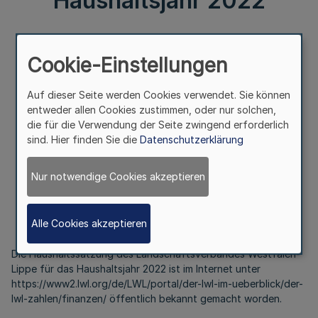
Haushaltsjahr 2022
III.
Cookie-Einstellungen
Haushaltssatzung
des Landschaftsverbandes Westfalen-Lippe
Auf dieser Seite werden Cookies verwendet. Sie können
für das Haushaltsjahr 2022
entweder allen Cookies zustimmen, oder nur solchen,
die für die Verwendung der Seite zwingend erforderlich
sind. Hier finden Sie die
Datenschutzerklärung
Bekanntmachung
des Landschaftsverbandes Westfalen-Lippe
Nur notwendige Cookies akzeptieren
Vom 19. April 2022
Alle Cookies akzeptieren
Die Haushaltssatzung des Landschaftsverbandes Westfalen-
Lippe für das Haushaltsjahr 2022 ist im Internet unter
https://www2.lwl.org/de/LWL/portal/der-lwl-im-ueberblick/der-
lwl-zahlen/finanzen/ öffentlich bekannt gemacht worden.