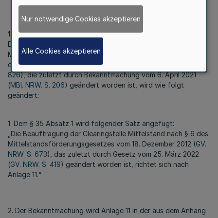
Nur notwendige Cookies akzeptieren
1
Die Bekanntmachung „Gemeinsame Geschäftsordnung für die
Alle Cookies akzeptieren
Ministerien des Landes Nordrhein-Westfalen“ in der Fassung
der Bekanntmachung vom 19. Dezember 2014 (
MBl. NRW. S.
826
), die zuletzt durch Bekanntmachung vom 6. April 2021
(
MBl. NRW. S. 206
) geändert worden ist, wird wie folgt
geändert:
1. Dem § 35 Absatz 1 wird folgender Satz angefügt:
„Die Beauftragung der Clearingstelle Mittelstand nach § 6 des
Mittelstandsförderungsgesetzes vom 18. Dezember 2012 (
GV.
NRW. S. 673
), das zuletzt durch Gesetz vom 25. März 2022
(
GV. NRW. S. 419
) geändert worden ist, richtet sich nach
Anlage 11.“
2. Der Bekanntmachung wird Anlage 11 in der aus dem Anhang