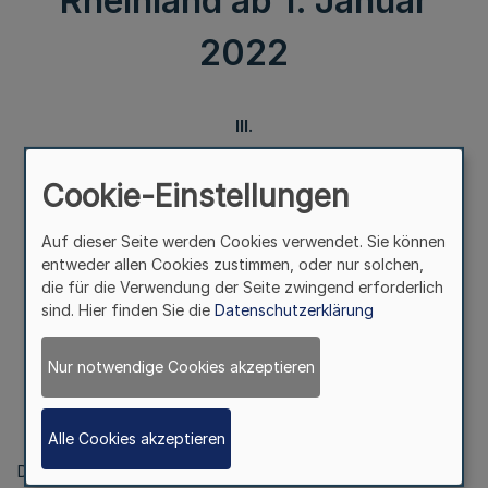
Rheinland ab 1. Januar
2022
III.
Vertretungsbefugnisse für die LVR-Kliniken
Cookie-Einstellungen
des Landschaftsverbandes Rheinland ab 1. Januar 2022
Auf dieser Seite werden Cookies verwendet. Sie können
entweder allen Cookies zustimmen, oder nur solchen,
Bekanntmachung
die für die Verwendung der Seite zwingend erforderlich
sind. Hier finden Sie die
Datenschutzerklärung
des Landschaftsverbandes Rheinland
Nur notwendige Cookies akzeptieren
Vom 16. Dezember 2021
Alle Cookies akzeptieren
Die Vertretungsbefugnisse für die LVR-Kliniken des