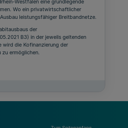
rdrhein-Westfalen eine grundlegende
men. Wo ein privatwirtschaftlicher
 Ausbau leistungsfähiger Breitbandnetze.
gabitausbaus der
5.2021 B3) in der jeweils geltenden
 wird die Kofinanzierung der
 zu ermöglichen.
rechend der Nummern 1.1 bis 1.4 und
fte über die Förderungen erteilen der
en Bezirksregierungen für die
Zum Seitenanfang