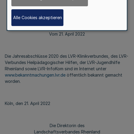
Bekanntmachung des Landschaftsverbandes Rheinland
Alle Cookies akzeptieren
Vom 21. April 2022
Die Jahresabschlüsse 2020 des LVR-Klinikverbundes, des LVR-
Verbundes Heilpädagogischer Hilfen, der LVR-Jugendhilfe
Rheinland sowie LVR-InfoKom sind im Internet unter
www.bekanntmachungen.lvr.de
öffentlich bekannt gemacht
worden.
Köln, den 21. April 2022
Die Direktorin des
Landschaftsverbandes Rheinland