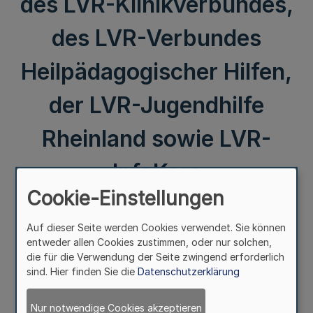
des LVR-Klinikverbundes,
des LVR-Verbundes
Heilpädagogischer Hilfen,
der LVR-Jugendhilfe
Rheinland sowie LVR-
InfoKom
Cookie-Einstellungen
III.
Auf dieser Seite werden Cookies verwendet. Sie können
entweder allen Cookies zustimmen, oder nur solchen,
Bekanntmachung der Jahresabschlüsse 2020
die für die Verwendung der Seite zwingend erforderlich
des LVR-Klinikverbundes, des LVR-Verbundes
sind. Hier finden Sie die
Datenschutzerklärung
Heilpädagogischer Hilfen,
der LVR-Jugendhilfe Rheinland sowie LVR-InfoKom
Nur notwendige Cookies akzeptieren