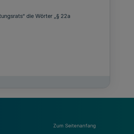
tungsrats“ die Wörter „§ 22a
llgemeine Vorschriften im Sinne von Art.
ne Vorschriften bzw. bei der
mmunalen Aufgabenträger und/oder der
Zum Seitenanfang