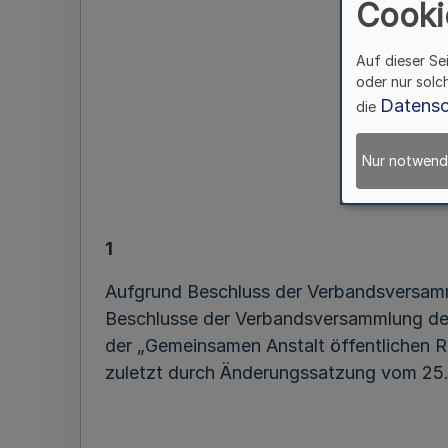
Cooki
Auf dieser Se
oder nur solc
Datensc
die
des 
Nur notwend
1
Aufgrund Beschluss der Verbandsversam
Beschlusse der Verbandsversammlung de
der „Gemeinsamen Anstalt öffentlichen 
zuletzt durch Änderungssatzung vom 25