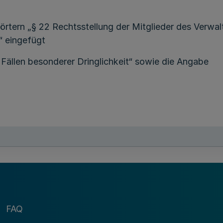
rtern „§ 22 Rechtsstellung der Mitglieder des Verwal
“ eingefügt
Fällen besonderer Dringlichkeit“ sowie die Angabe
n die VRR AöR für das Verbundgebiet Richtlinien und a
ssen. Bei der Erarbeitung der Richtlinien und allgemei
und allgemeiner Vorschriften werden Vertreter der ko
FAQ
en.