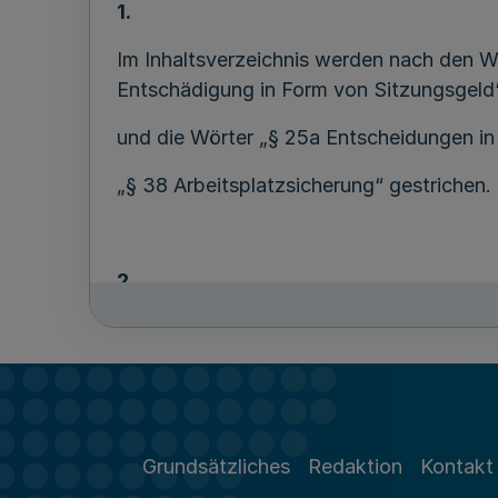
1.
Im Inhaltsverzeichnis werden nach den Wö
Entschädigung in Form von Sitzungsgeld
und die Wörter „§ 25a Entscheidungen in 
„§ 38 Arbeitsplatzsicherung“ gestrichen.
2.
§ 4 Absatz 4 wird wie folgt gefasst:
„(4) Zur Durchführung ihrer Aufgaben kan
2 Buchstabe l) VO (EG) Nr. 1370/2007 erla
Fortschreibung bestehender Richtlinien 
Grundsätzliches
Redaktion
Kontakt
Verbundverkehrsunternehmen eingebund