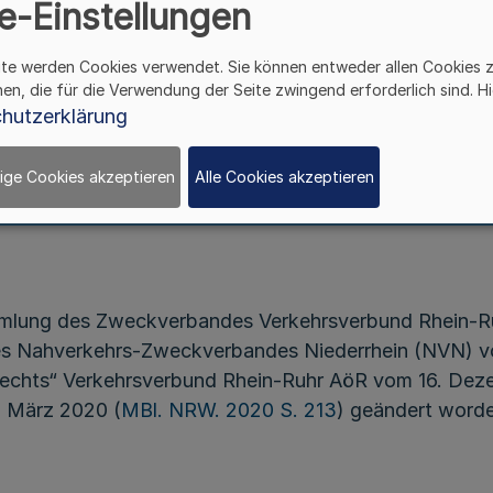
e-Einstellungen
Verkehrsverbund Rhein-Ruhr AöR
ite werden Cookies verwendet. Sie können entweder allen Cookies 
hen, die für die Verwendung der Seite zwingend erforderlich sind. Hi
hutzerklärung
Beschluss der Verbandsversammlungen
des Zweckverbandes Verkehrsverbund Rhein-Ruhr un
Nahverkehrs-Zweckverbandes Verkehrsverbund Rhein
ige Cookies akzeptieren
Alle Cookies akzeptieren
mlung des Zweckverbandes Verkehrsverbund Rhein-R
s Nahverkehrs-Zweckverbandes Niederrhein (NVN) v
Rechts“ Verkehrsverbund Rhein-Ruhr AöR vom 16. Dez
. März 2020 (
MBl. NRW. 2020 S. 213
) geändert worden