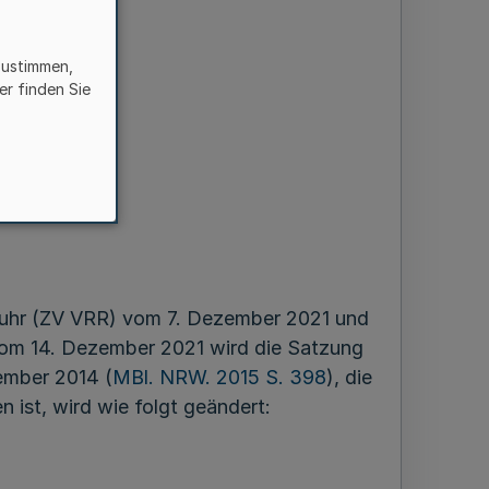
zustimmen,
er finden Sie
d
-Ruhr
uhr (ZV VRR) vom 7. Dezember 2021 und
om 14. Dezember 2021 wird die Satzung
ember 2014 (
MBl. NRW. 2015 S. 398
), die
 ist, wird wie folgt geändert: