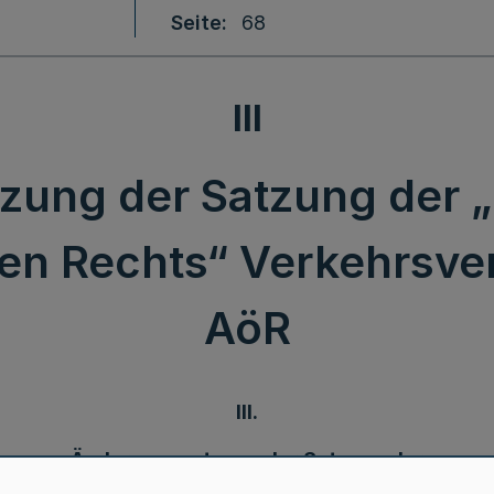
Seite
68
III
zung der Satzung der
chen Rechts“ Verkehrsv
AöR
III.
Änderungssatzung der Satzung der
„Gemeinsamen Anstalt öffentlichen Rechts“