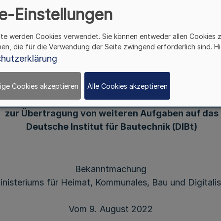
e-Einstellungen
che Institut für Bautech
ite werden Cookies verwendet. Sie können entweder allen Cookies 
hen, die für die Verwendung der Seite zwingend erforderlich sind. Hi
hutzerklärung
tmachung des Verwaltungsabkommens zur Änder
ige Cookies akzeptieren
Alle Cookies akzeptieren
erwaltungsabkommens zwischen Bund und Lände
zur Übertragung von weiteren Aufgaben auf das
Deutsche Institut für Bautechnik (DIBt)
Bekanntmachung
inisteriums für Heimat, Kommunales, Bau und Digitalis
Vom 9. August 2022