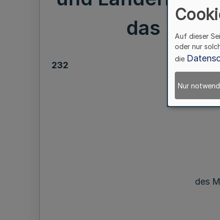
Cooki
das Deuts
Auf dieser Se
oder nur solc
Datensc
die
232
Bekann
Nur notwend
V
des M