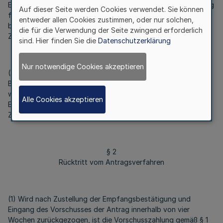
Empfangsbestätigung zugestellt wurde. Sie ist Voraussetzung
Auf dieser Seite werden Cookies verwendet. Sie können
für die weitere Antragsbearbeitung. Weitere 280,00 Euro sind
entweder allen Cookies zustimmen, oder nur solchen,
bis zum Ablauf der im Gebührenbescheid festgesetzten
die für die Verwendung der Seite zwingend erforderlich
Zahlungsfrist zu zahlen.
sind. Hier finden Sie die
Datenschutzerklärung
Nur notwendige Cookies akzeptieren
(3) Es kann ein Folgeantrag gestellt werden, wenn die im
Bescheid aufgeführten Defizite nachweislich ausgeglichen
wurden. Für die Bearbeitung des Folgeantrags sind 150,00
Alle Cookies akzeptieren
Euro bis zum Ablauf der im Gebührenbescheid festgesetzten
Zahlungsfrist zu zahlen.
§ 2
Rücktritt vom Antragsverfahren
(1) Wird nach Zustellung der Empfangsbestätigung und
Eingang des Vorschusses der Antrag innerhalb von vier
Wochen zurückgezogen, ist die Vorschusszahlung gemäß § 1