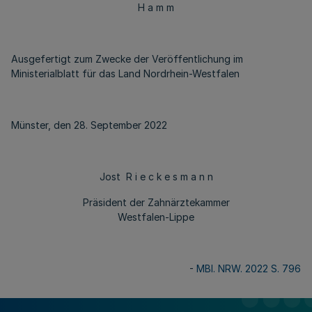
H a m m
Ausgefertigt zum Zwecke der Veröffentlichung im
Ministerialblatt für das Land Nordrhein-Westfalen
Münster, den 28. September 2022
Jost R i e c k e s m a n n
Präsident der Zahnärztekammer
Westfalen-Lippe
-
MBl. NRW. 2022 S. 796