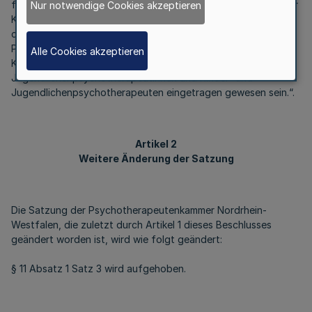
für Kinder und Jugendliche oder ein Fachpsychotherapeut für
Nur notwendige Cookies akzeptieren
Kinder und Jugendliche an.“.
c) Dem Satz 2 wird folgender Satz 3 angefügt:
Personen nach Satz 2 müssen bei der Wahl zur
Alle Cookies akzeptieren
Kammerversammlung im Wählerverzeichnis der Kinder- und
Jugendlichenpsychotherapeutinnen und Kinder- und
Jugendlichenpsychotherapeuten eingetragen gewesen sein.“.
Artikel 2
Weitere Änderung der Satzung
Die Satzung der Psychotherapeutenkammer Nordrhein-
Westfalen, die zuletzt durch Artikel 1 dieses Beschlusses
geändert worden ist, wird wie folgt geändert:
§ 11 Absatz 1 Satz 3 wird aufgehoben.