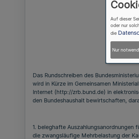
Cooki
Auf dieser Se
oder nur solc
Datensc
die
Nur notwend
Das Rundschreiben des Bundesministeriu
wird in Kürze im Gemeinsamen Ministeria
Internet (http://zrb.bund.de) in elektron
den Bundeshaushalt bewirtschaften, dara
1. beleghafte Auszahlungsanordnungen f
die zwangsläufige Mehrbelastung der Kas