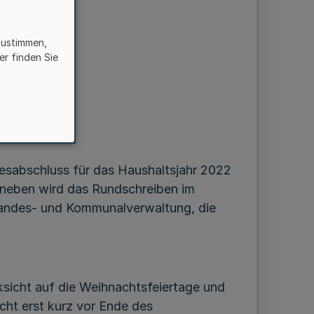
zustimmen,
er finden Sie
esabschluss für das Haushaltsjahr 2022
aneben wird das Rundschreiben im
er Landes- und Kommunalverwaltung, die
sicht auf die Weihnachtsfeiertage und
cht erst kurz vor Ende des