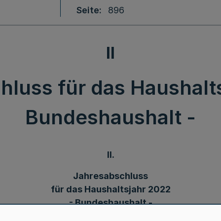
Seite
896
II
luss für das Haushalt
Bundeshaushalt -
II.
Jahresabschluss
für das Haushaltsjahr 2022
- Bundeshaushalt -