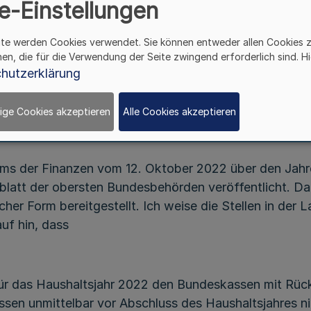
Runderlass
e-Einstellungen
des Ministeriums der Finanzen
H 2202-000004-2022-0011723-I C 1
ite werden Cookies verwendet. Sie können entweder allen Cookies 
hen, die für die Verwendung der Seite zwingend erforderlich sind. Hi
hutzerklärung
Vom 21. Oktober 2022
ige Cookies akzeptieren
Alle Cookies akzeptieren
ms der Finanzen vom 12. Oktober 2022 über den Jahr
lblatt der obersten Bundesbehörden veröffentlicht. D
ischer Form bereitgestellt. Ich weise die Stellen in d
uf hin, dass
ür das Haushaltsjahr 2022 den Bundeskassen mit Rück
sen unmittelbar vor Abschluss des Haushaltsjahres ni