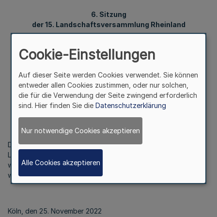
6. Sitzung
der 15. Landschaftsversammlung Rheinland
Cookie-Einstellungen
Bekanntmachung
des Landschaftsverbandes Rheinland
Auf dieser Seite werden Cookies verwendet. Sie können
entweder allen Cookies zustimmen, oder nur solchen,
Vom 25. November 2022
die für die Verwendung der Seite zwingend erforderlich
sind. Hier finden Sie die
Datenschutzerklärung
Nur notwendige Cookies akzeptieren
Die Tagesordnung der 6. Sitzung der 15.
Landschaftsversammlung Rheinland ist im Internet unter
Alle Cookies akzeptieren
www.bekanntmachungen.lvr.de öffentlich bekannt gemacht
worden.
Köln, den 25. November 2022