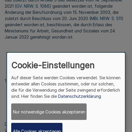
2021 (
GV. NRW. S. 1086
) geändert worden ist, folgende
Änderung der Berufsordnung vom 15. November 2003, die
zuletzt durch Beschluss vom 20. Juni 2020 (
MBl. NRW. S. 511
)
geändert worden ist, beschlossen, die durch Erlass des
Ministeriums für Arbeit, Gesundheit und Soziales vom 24.
Januar 2022 genehmigt worden ist.
Artikel I
Cookie-Einstellungen
Auf dieser Seite werden Cookies verwendet. Sie können
1. § 16 Satz 3 wird gestrichen.
entweder allen Cookies zustimmen, oder nur solchen,
die für die Verwendung der Seite zwingend erforderlich
sind. Hier finden Sie die
Datenschutzerklärung
Artikel II
Nur notwendige Cookies akzeptieren
Dieser Änderungsbeschluss tritt am Tag nach der
Veröffentlichung in Kraft.
Alle Cookies akzeptieren