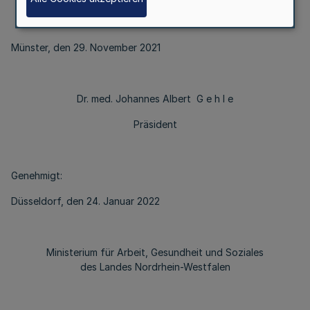
Münster, den 29. November 2021
Dr. med. Johannes Albert G e h l e
Präsident
Genehmigt:
Düsseldorf, den 24. Januar 2022
Ministerium für Arbeit, Gesundheit und Soziales
des Landes Nordrhein-Westfalen