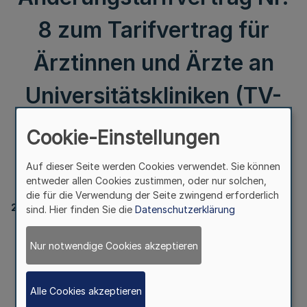
8 zum Tarifvertrag für
Ärztinnen und Ärzte an
Universitätskliniken (TV-
Ärzte) vom 25. August
Cookie-Einstellungen
2022
Auf dieser Seite werden Cookies verwendet. Sie können
entweder allen Cookies zustimmen, oder nur solchen,
die für die Verwendung der Seite zwingend erforderlich
20310
sind. Hier finden Sie die
Datenschutzerklärung
Änderungstarifvertrag Nr. 8
Nur notwendige Cookies akzeptieren
zum Tarifvertrag
für Ärztinnen und Ärzte an Universitätskliniken
(TV-Ärzte)
vom 25. August 2022
Alle Cookies akzeptieren