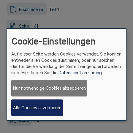
Erschienen in
Teil 1
Seite
41
Cookie-Einstellungen
Auf dieser Seite werden Cookies verwendet. Sie können
Honorarkonsularische Vertretung der
entweder allen Cookies zustimmen, oder nur solchen,
die für die Verwendung der Seite zwingend erforderlich
Republik Ghana in Dortmund
sind. Hier finden Sie die
Datenschutzerklärung
Ausfertigungsdatum
09.01.2023
Nur notwendige Cookies akzeptieren
Erschienen in
Teil 2
Alle Cookies akzeptieren
Seite
42