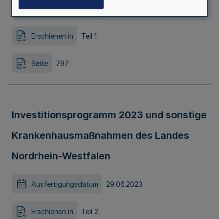
Ausfertigungsdatum
06.07.2023
Erschienen in
Teil 1
Seite
797
Investitionsprogramm 2023 und sonstige
Krankenhausmaßnahmen des Landes
Nordrhein-Westfalen
Ausfertigungsdatum
29.06.2023
Erschienen in
Teil 2