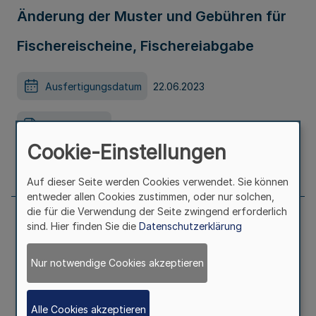
Änderung der Muster und Gebühren für
Fischereischeine, Fischereiabgabe
Ausfertigungsdatum
22.06.2023
Erschienen in
Teil 1
Cookie-Einstellungen
Seite
784
Auf dieser Seite werden Cookies verwendet. Sie können
entweder allen Cookies zustimmen, oder nur solchen,
die für die Verwendung der Seite zwingend erforderlich
sind. Hier finden Sie die
Datenschutzerklärung
Abnahme von baulichen Maßnahmen bei
Ingenieurbauwerken im Sinne der DIN
Nur notwendige Cookies akzeptieren
1076 (Abnahmeerlass)
Alle Cookies akzeptieren