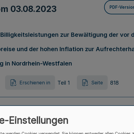
vom
03.08.2023
PDF-Versio
Billigkeitsleistungen zur Bewältigung der vor
reise und der hohen Inflation zur Aufrechter
g in Nordrhein-Westfalen
Teil 1
818
Erschienen in
Seite
bsatz 2 der Ausführungsverordnung VwVG
e-Einstellungen
Teil 1
818
Erschienen in
Seite
ite werden Cookies verwendet. Sie können entweder allen Cookies 