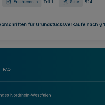
Teil 1
824
Erschienen in
Seite
vorschriften für Grundstücksverkäufe nach § 
Teil 1
828
Erschienen in
Seite
FAQ
andes Nordrhein-Westfalen