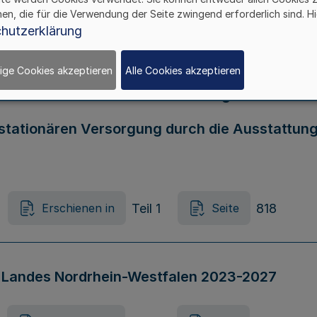
hen, die für die Verwendung der Seite zwingend erforderlich sind. Hi
hutzerklärung
ber die Gewährung von Billigkeitsleistungen z
ige Cookies akzeptieren
Alle Cookies akzeptieren
len in der Krisensituation in Folge des russi
r stationären Versorgung durch die Ausstattun
Teil 1
818
Erschienen in
Seite
s Landes Nordrhein-Westfalen 2023-2027