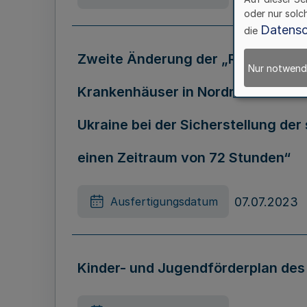
oder nur solc
Datensc
die
Zweite Änderung der „Richtlinie ü
Nur notwend
Krankenhäuser in Nordrhein- Westfa
Ukraine bei der Sicherstellung de
einen Zeitraum von 72 Stunden“
07.07.2023
Ausfertigungsdatum
Kinder- und Jugendförderplan de