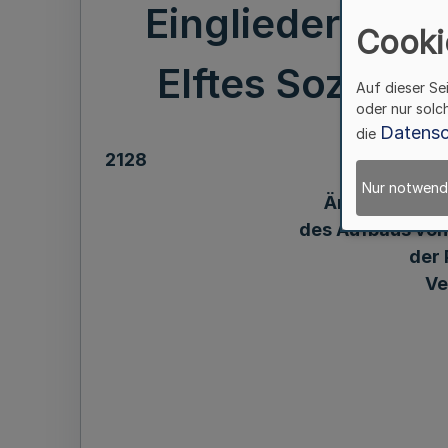
Eingliederungs
Cooki
Elftes Sozialg
Auf dieser Se
oder nur solc
Datensc
die
2128
Nur notwend
Änderung der
des Aufbaus von
der 
Ve