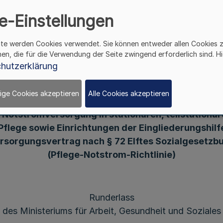
hilfe mit Versorgungsve
e-Einstellungen
esetzbuch (Pflege-Notst
ite werden Cookies verwendet. Sie können entweder allen Cookies 
hen, die für die Verwendung der Seite zwingend erforderlich sind. Hi
hutzerklärung
ige Cookies akzeptieren
Alle Cookies akzeptieren
 Richtlinie über die Gewährung von Zuwendungen 
 Notstromversorgung in stationären, teilstationär
Pflege sowie Einrichtungen der Eingliederungshilf
rsorgungsvertrag nach § 72 Elftes Sozialgesetzb
(Pflege-Notstrom-Richtlinie)
Runderlass
des Ministeriums für Arbeit, Gesundheit und Soziales