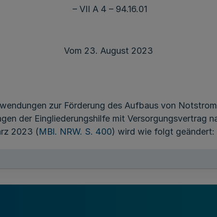
– VII A 4 – 94.16.01
Vom 23. August 2023
uwendungen zur Förderung des Aufbaus von Notstromve
ngen der Eingliederungshilfe mit Versorgungsvertrag n
ärz 2023 (
MBl. NRW. S. 400
) wird wie folgt geändert:
und 3 eingefügt:
ch schon vor diesem Datum, nicht jedoch vor dem 2