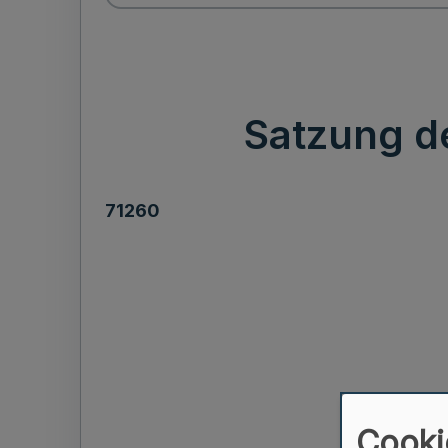
Satzung d
71260
Cooki