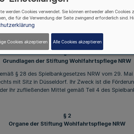
ite werden Cookies verwendet. Sie können entweder allen Cookies 
hen, die für die Verwendung der Seite zwingend erforderlich sind. Hi
Teil 1
hutzerklärung
Organisation und Organe
ige Cookies akzeptieren
Alle Cookies akzeptieren
§ 1
Grundlagen der Stiftung Wohlfahrtspflege NRW
 gemäß § 28 des Spielbankgesetzes NRW vom 29. Mai 
chts mit Sitz in Düsseldorf. Ihr Zweck ist die Förderu
der ihr zufließenden Mittel gemäß Teil 4 des Spielb
§ 2
Organe der Stiftung Wohlfahrtspflege NRW