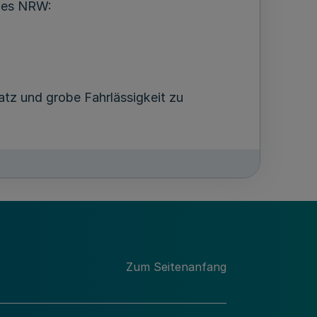
tzes NRW:
atz und grobe Fahrlässigkeit zu
zes NRW bestimmt werden. Für die
sind von der entsendenden Stelle vorab
Zum Seitenanfang
srates, bis der Präsident oder die
tglieder des Stiftungsrates anzeigt.