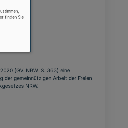
zustimmen,
er finden Sie
2020 (GV. NRW. S. 363) eine
ng der gemeinnützigen Arbeit der Freien
ankgesetzes NRW.