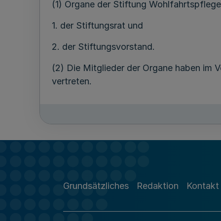
(1) Organe der Stiftung Wohlfahrtspfle
1. der Stiftungsrat und
2. der Stiftungsvorstand.
(2) Die Mitglieder der Organe haben im V
vertreten.
(1) Der Stiftungsrat besteht aus zehn M
Vertretung der ordentlichen Mitglieder 
stellvertretende Mitglieder zu benennen.
Grundsätzliches
Redaktion
Kontakt
(2) Die vom Landtag aus seiner Mitte gewä
Präsidentin des Landtags der Stiftung W