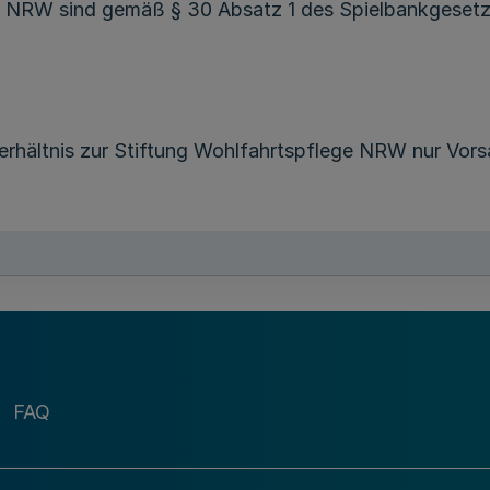
ge NRW sind gemäß § 30 Absatz 1 des Spielbankgese
erhältnis zur Stiftung Wohlfahrtspflege NRW nur Vors
§ 3
Stiftungsrat
itgliedern, die nach § 31 Absatz 1 des Spielbankgeset
nach § 31 Absatz 1 Satz 4 des Spielbankgesetzes NRW 
FAQ
hlten Mitglieder bleiben jeweils Mitglied des Stiftung
ohlfahrtspflege NRW die Wahl anderer Personen als Mi