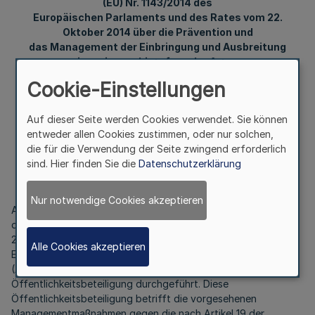
(EU) Nr. 1143/2014 des
Europäischen Parlaments und des Rates vom 22.
Oktober 2014 über die Prävention und
das Management der Einbringung und Ausbreitung
invasiver gebietsfremder Arten
Cookie-Einstellungen
Bekanntmachung
Auf dieser Seite werden Cookies verwendet. Sie können
des Ministeriums für Umwelt Naturschutz und Verkehr
entweder allen Cookies zustimmen, oder nur solchen,
die für die Verwendung der Seite zwingend erforderlich
Vom 12. September 2023
sind. Hier finden Sie die
Datenschutzerklärung
Nur notwendige Cookies akzeptieren
Auf Grund des Artikel 26 der Verordnung (EU) Nr. 1143/2014
des Europäischen Parlaments und des Rates vom 22. Oktober
2014 über die Prävention und das Management der
Alle Cookies akzeptieren
Einbringung und Ausbreitung invasiver gebietsfremder Arten
(ABL. L 317 vom 4.11.2014, S. 35) wird eine
Öffentlichkeitsbeteiligung durchgeführt. Diese
Öffentlichkeitsbeteiligung betrifft die vorgesehenen
Managementmaßnahmen gegen die nach Artikel 19 der