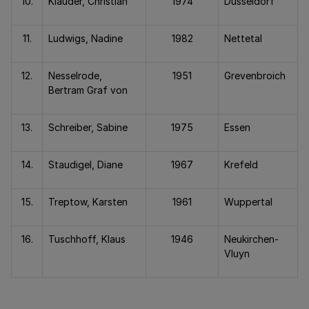
10.
Klauder, Christian
1974
Düsseldorf
11.
Ludwigs, Nadine
1982
Nettetal
12.
Nesselrode,
1951
Grevenbroich
Bertram Graf von
13.
Schreiber, Sabine
1975
Essen
14.
Staudigel, Diane
1967
Krefeld
15.
Treptow, Karsten
1961
Wuppertal
16.
Tuschhoff, Klaus
1946
Neukirchen-
Vluyn