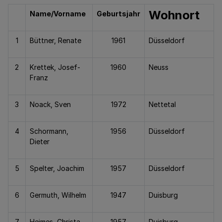
Wohnort
Name/Vorname
Geburtsjahr
1
Büttner, Renate
1961
Düsseldorf
2
Krettek, Josef-
1960
Neuss
Franz
3
Noack, Sven
1972
Nettetal
4
Schormann,
1956
Düsseldorf
Dieter
5
Spelter, Joachim
1957
Düsseldorf
6
Germuth, Wilhelm
1947
Duisburg
7
Heimes, Christa
1957
Duisburg