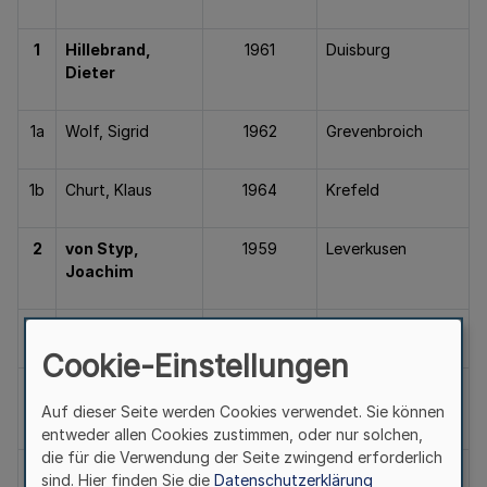
1
Hillebrand,
1961
Duisburg
Dieter
1a
Wolf, Sigrid
1962
Grevenbroich
1b
Churt, Klaus
1964
Krefeld
2
von Styp,
1959
Leverkusen
Joachim
2a
Ruggeri, Nathalie
1980
Remscheid
Cookie-Einstellungen
2b
Schmölter, Kai-
1960
Dortmund
Uwe
Auf dieser Seite werden Cookies verwendet. Sie können
entweder allen Cookies zustimmen, oder nur solchen,
die für die Verwendung der Seite zwingend erforderlich
3
Germuth
,
1947
Duisburg
sind. Hier finden Sie die
Datenschutzerklärung