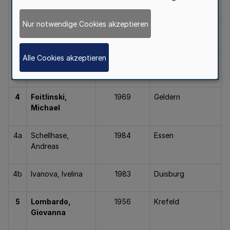
Wilhelm
Nur notwendige Cookies akzeptieren
3a
Schade, Gerhard
1960
Mönchengladbach
Alle Cookies akzeptieren
3b
Mandlburger,
1962
Mülheim
Nicole
4
Foitlinski
,
1969
Geldern
Michael
4a
Schellhase,
1984
Essen
Andreas
4b
Ivanova, Ivelina
1983
Duisburg
5
Lombardo,
1956
Krefeld
Giovanna