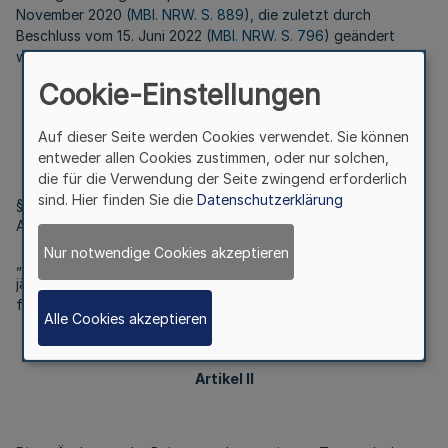
November 2020 (
MBl. NRW. S. 889
), die zuletzt durch
Beschluss vom 15. Juni 2022 (
MBl. NRW. S. 796
) geändert
worden ist, beschlossen:
Cookie-Einstellungen
Artikel I
Auf dieser Seite werden Cookies verwendet. Sie können
entweder allen Cookies zustimmen, oder nur solchen,
die für die Verwendung der Seite zwingend erforderlich
sind. Hier finden Sie die
Datenschutzerklärung
§ 2 Absatz 1 Satz 6 der Beitragsordnung der
Apothekerkammer Nordrhein wird wie folgt gefasst:
Nur notwendige Cookies akzeptieren
„Die für die Beitragshöhe maßgebenden Parameter sind
jährlich gleichzeitig mit der Feststellung des Haushaltsplans
festzusetzen.“
Alle Cookies akzeptieren
Artikel II