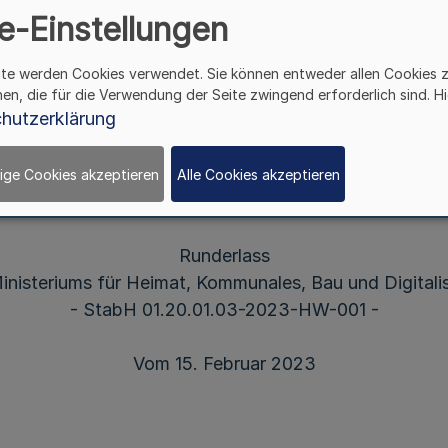
e-Einstellungen
ite werden Cookies verwendet. Sie können entweder allen Cookies 
hen, die für die Verwendung der Seite zwingend erforderlich sind. Hi
ie über die Gewährung von Zuwendungen aus der N
hutzerklärung
Westfalen-Initiative „Heimat-Werkstatt“
(Heimat-Werkstatt Nordrhein-Westfalen)
ige Cookies akzeptieren
Alle Cookies akzeptieren
Runderlass
nisteriums für Heimat, Kommunales, Bau und Digitali
- StabH 01.20.01.03-2023-HW-001 -
Vom 15. Februar 2023