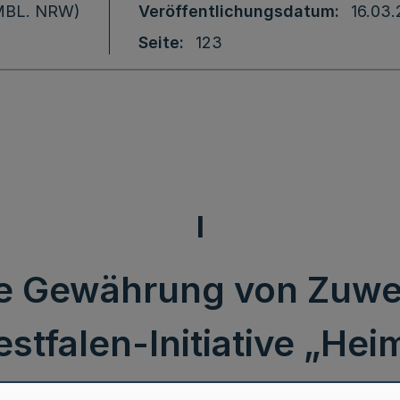
 (MBL. NRW)
Veröffentlichungsdatum
16.03
Seite
123
I
 die Gewährung von Zuw
stfalen-Initiative „Hei
Werkstatt Nordrhein-W