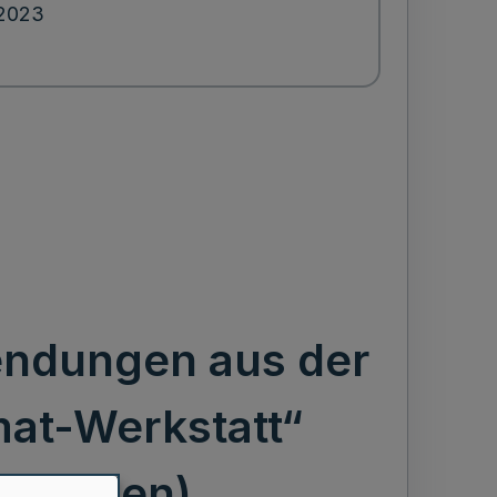
.2023
endungen aus der
mat-Werkstatt“
estfalen)