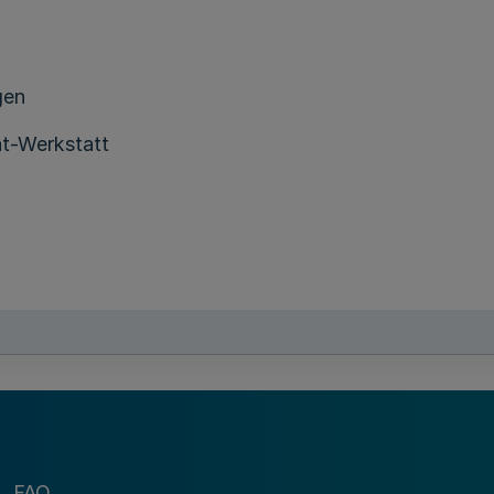
gen
t-Werkstatt
agen
FAQ