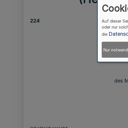
Cooki
224
Auf dieser Se
oder nur solc
Richtlin
Datensc
die
Nur notwend
des Mi