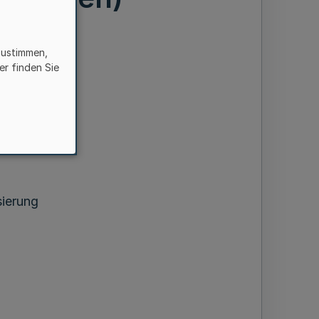
zustimmen,
er finden Sie
ordrhein-
sierung