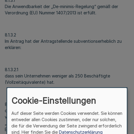
8.1.3.1
Die Anwendbarkeit der „De-minimis-Regelung“ gemäß der
Verordnung (EU) Nummer 1407/2013 ist erfüllt.
8.1.3.2
Im Antrag hat der Antragstellende subventionserheblich zu
erklären:
8.1.3.2.1
dass sein Unternehmen weniger als 250 Beschäftigte
(Vollzeitäquivalente) hat.
Cookie-Einstellungen
8.1.3.2.2
dass sein Unternehmen innerhalb der letzten zwölf Monate
Auf dieser Seite werden Cookies verwendet. Sie können
vor dem Zeitpunkt der Antragsstellung keine Bewilligung für
entweder allen Cookies zustimmen, oder nur solchen,
„Coach2Change“ erhalten hat. Maßgeblich ist das Datum der
die für die Verwendung der Seite zwingend erforderlich
Erstbewilligung.
sind. Hier finden Sie die
Datenschutzerklärung