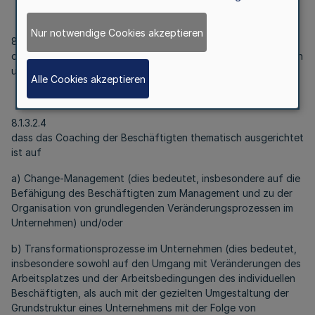
Nur notwendige Cookies akzeptieren
8.1.3.2.3
dass das Coaching von einem vom Antragsstellenden rechtlich
unabhängigen Dritten durchgeführt wird.
Alle Cookies akzeptieren
8.1.3.2.4
dass das Coaching der Beschäftigten thematisch ausgerichtet
ist auf
a) Change-Management (dies bedeutet, insbesondere auf die
Befähigung des Beschäftigten zum Management und zu der
Organisation von grundlegenden Veränderungsprozessen im
Unternehmen) und/oder
b) Transformationsprozesse im Unternehmen (dies bedeutet,
insbesondere sowohl auf den Umgang mit Veränderungen des
Arbeitsplatzes und der Arbeitsbedingungen des individuellen
Beschäftigten, als auch mit der gezielten Umgestaltung der
Grundstruktur eines Unternehmens mit der Folge von