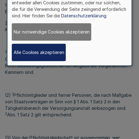
entweder allen Cookies zustimmen, oder nur solchen,
1. Mitglieder der Rechtsanwalts- und Steuerberaterkammern in
die für die Verwendung der Seite zwingend erforderlich
Bayern sind,
sind. Hier finden Sie die
Datenschutzerklärung
2. Mitglieder der Patentanwaltskammer sind und einen
Kanzleisitz in Bayern eingerichtet haben.
Nur notwendige Cookies akzeptieren
2
Alle Cookies akzeptieren
Dies gilt nicht, sofern die Personen nur als Mitglieder von
Geschäftsführungs- und Aufsichtsorganen von
Berufsausübungsgesellschaften Mitglied der vorgenannten
Kammern sind.
1
(2)
Pflichtmitglieder sind ferner Personen, die nach Maßgabe
von Staatsverträgen im Sinn von § 1 Abs. 1 Satz 2 in den
Tätigkeitsbereich der Versorgungsanstalt einbezogen sind.
2
Abs. 1 Satz 2 gilt entsprechend.
(3) Von der Pflichtmitgliedschaft ist ausgenommen, wer