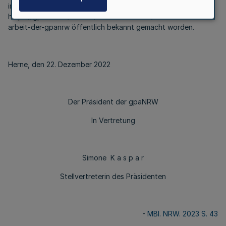
im Internet unter
https://gpanrw.de/service/downloadcenter/rahmen-fuer-die-
arbeit-der-gpanrw öffentlich bekannt gemacht worden.
Herne, den 22. Dezember 2022
Der Präsident der gpaNRW
In Vertretung
Simone K a s p a r
Stellvertreterin des Präsidenten
-
MBl. NRW. 2023 S. 43