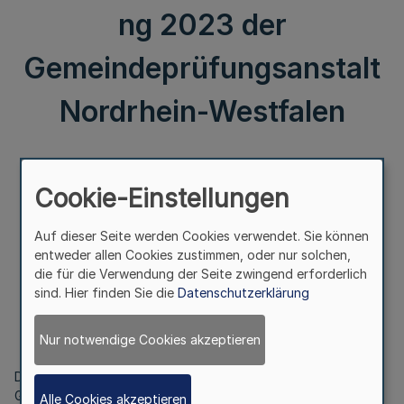
ng 2023 der
Gemeindeprüfungsanstalt
Nordrhein-Westfalen
III.
Cookie-Einstellungen
Hinweis über die Bekanntmachung
der Benutzungsgebührensatzung 2023
Auf dieser Seite werden Cookies verwendet. Sie können
der Gemeindeprüfungsanstalt Nordrhein-Westfalen
entweder allen Cookies zustimmen, oder nur solchen,
die für die Verwendung der Seite zwingend erforderlich
sind. Hier finden Sie die
Datenschutzerklärung
Vom 22. Dezember 2022
Nur notwendige Cookies akzeptieren
Die Benutzungsgebührensatzung 2023 der
Gemeindeprüfungsanstalt Nordrhein-Westfalen (gpaNRW) ist
Alle Cookies akzeptieren