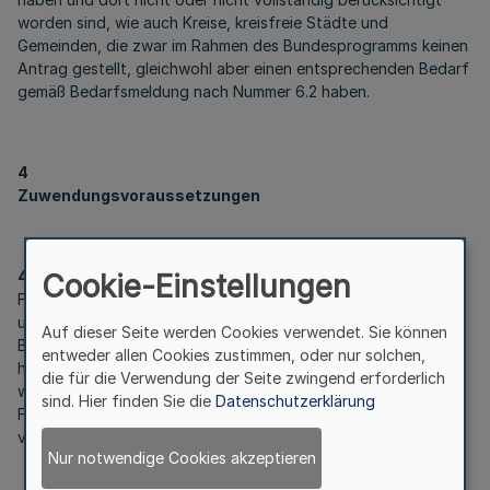
worden sind, wie auch Kreise, kreisfreie Städte und
Gemeinden, die zwar im Rahmen des Bundesprogramms keinen
Antrag gestellt, gleichwohl aber einen entsprechenden Bedarf
gemäß Bedarfsmeldung nach Nummer 6.2 haben.
4
Zuwendungsvoraussetzungen
4.1
Cookie-Einstellungen
Förderfähig sind Maßnahmen der Kreise, kreisfreien Städte
und Gemeinden, die Anträge im Rahmen des
Auf dieser Seite werden Cookies verwendet. Sie können
Bundesprogramms „Sonderförderprogramm Sirenen“ gestellt
entweder allen Cookies zustimmen, oder nur solchen,
haben, die ab dem 1. Januar 2021 vertragswirksam begonnen
die für die Verwendung der Seite zwingend erforderlich
wurden und für die Zahlungen im Jahr 2023 fällig werden. Die
sind. Hier finden Sie die
Datenschutzerklärung
Fördermittel sind bis zum Ablauf des 31. Dezember 2023 zu
verausgaben.
Nur notwendige Cookies akzeptieren