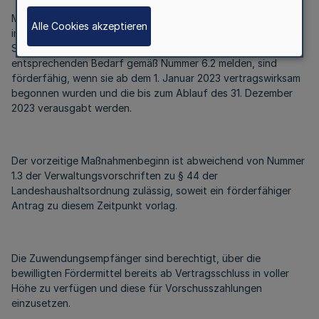
Maßnahmen der Kreise, kreisfreien Städte und Gemeinden, die
Alle Cookies akzeptieren
im Rahmen des Bundesprogramms „Sonderförderprogramm
Sirenen“ keinen Antrag gestellt haben, aber einen
entsprechenden Bedarf gemäß Nummer 6.2 melden, sind
förderfähig, wenn sie ab dem 1. Januar 2023 vertragswirksam
begonnen wurden und die bis zum Ablauf des 31. Dezember
2023 verausgabt werden.
Der vorzeitige Maßnahmenbeginn ist abweichend von Nummer
1.3 der Verwaltungsvorschriften zu § 44 der
Landeshaushaltsordnung zulässig, soweit ein förderfähiger
Antrag zu diesem Zeitpunkt vorlag.
Die Zuwendungsempfänger sind berechtigt, über die
bewilligten Fördermittel bereits ab Vertragsschluss in voller
Höhe zu verfügen und diese für Vorschusszahlungen
einzusetzen.