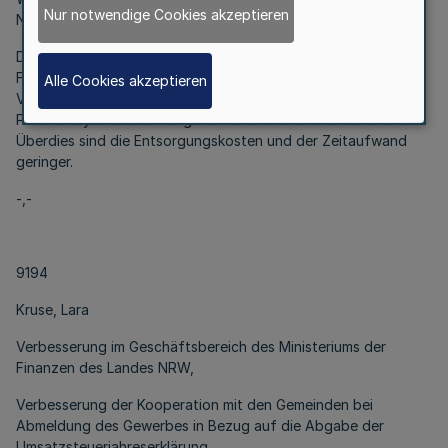
Nur notwendige Cookies akzeptieren
NRW,
Durch die Verwendung geringster Mengen 40-prozentiger
Flusssäure (anstatt 70-prozentiger Flusssäure) ist das
Alle Cookies akzeptieren
Verfahren zur Aufbereitung von Sedimentproben zur
Pollenanalyse deutlich ungefährlicher und umweltschonender.
Überdies sind die Entsorgungskosten und der Zeitaufwand
geringer.
-,-
9194
Kruse, Lara
Verbesserung im Geschäftsbereich des Ministeriums der
Finanzen des Landes NRW,
Verbesserung der Kooperation mit den Gemeinden bei
Abmeldung des Gewerbes in Bezug auf die Abgabe der
Umsatzsteuerjahreserklärung.