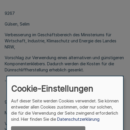
9267
Gülsen, Selim
Verbesserung im Geschäftsbereich des Ministeriums für
Wirtschaft, Industrie, Klimaschutz und Energie des Landes
NRW,
Vorschlag zur Verwendung eines alternativen und günstigeren
Komponentenklebers. Dadurch werden die Kosten für die
Dünnschliffherstellung erheblich gesenkt.
-,-
Cookie-Einstellungen
Auf dieser Seite werden Cookies verwendet. Sie können
9273
entweder allen Cookies zustimmen, oder nur solchen,
Matula, Sarah; Hambloch, Claudia; Bielefeld, Katharina
die für die Verwendung der Seite zwingend erforderlich
sind. Hier finden Sie die
Datenschutzerklärung
Verbesserung im Geschäftsbereich des Ministeriums für
Wirtschaft, Industrie, Klimaschutz und Energie des Landes