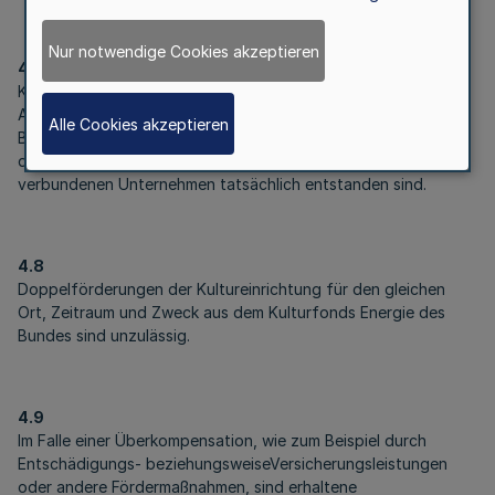
Nur notwendige Cookies akzeptieren
4.7
Kosten, die von verbundenen Unternehmen, wie in Ziffer 5
Absatz 10 der Vollzugshinweise des Kulturfonds Energie des
Alle Cookies akzeptieren
Bundes definiert, in Rechnung gestellt wurden, können nur in
der Höhe geltend gemacht werden, in der sie dem
verbundenen Unternehmen tatsächlich entstanden sind.
4.8
Doppelförderungen der Kultureinrichtung für den gleichen
Ort, Zeitraum und Zweck aus dem Kulturfonds Energie des
Bundes sind unzulässig.
4.9
Im Falle einer Überkompensation, wie zum Beispiel durch
Entschädigungs- beziehungsweiseVersicherungsleistungen
oder andere Fördermaßnahmen, sind erhaltene