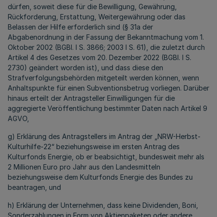
dürfen, soweit diese für die Bewilligung, Gewährung,
Rückforderung, Erstattung, Weitergewährung oder das
Belassen der Hilfe erforderlich sind (§ 31a der
Abgabenordnung in der Fassung der Bekanntmachung vom 1.
Oktober 2002 (BGBl. I S. 3866; 2003 I S. 61), die zuletzt durch
Artikel 4 des Gesetzes vom 20. Dezember 2022 (BGBl. I S.
2730) geändert worden ist), und dass diese den
Strafverfolgungsbehörden mitgeteilt werden können, wenn
Anhaltspunkte für einen Subventionsbetrug vorliegen. Darüber
hinaus erteilt der Antragsteller Einwilligungen für die
aggregierte Veröffentlichung bestimmter Daten nach Artikel 9
AGVO,
g) Erklärung des Antragstellers im Antrag der „NRW-Herbst-
Kulturhilfe-22“ beziehungsweise im ersten Antrag des
Kulturfonds Energie, ob er beabsichtigt, bundesweit mehr als
2 Millionen Euro pro Jahr aus den Landesmitteln
beziehungsweise dem Kulturfonds Energie des Bundes zu
beantragen, und
h) Erklärung der Unternehmen, dass keine Dividenden, Boni,
Sonderzahlungen in Form von Aktienpaketen oder andere