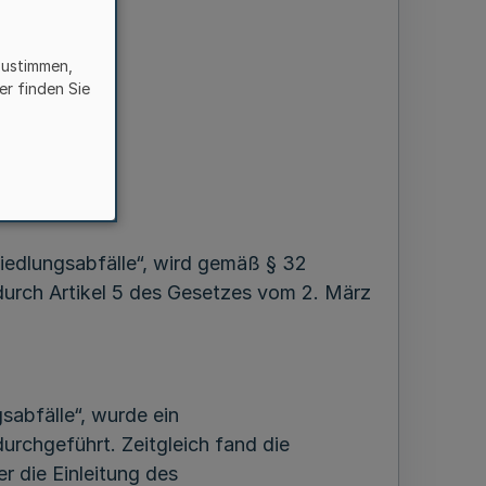
zustimmen,
er finden Sie
iedlungsabfälle“, wird gemäß § 32
 durch Artikel 5 des Gesetzes vom 2. März
sabfälle“, wurde ein
urchgeführt. Zeitgleich fand die
r die Einleitung des