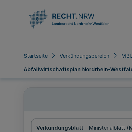
Direkt zum Inhalt
Startseite
Verkündungsbereich
MBl
Abfallwirtschaftsplan Nordrhein-Westfal
Verkündungsblatt
Ministerialblatt