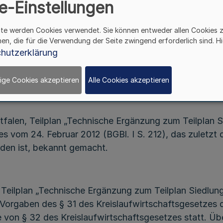
e-Einstellungen
Öffentliche Bekanntmachung
des Ministeriums für Umwelt, Naturschutz
ite werden Cookies verwendet. Sie können entweder allen Cookies 
und Verkehr
hen, die für die Verwendung der Seite zwingend erforderlich sind. Hi
VIII A 2 61.05.09.03
hutzerklärung
Vom 1. Mai 2023
ige Cookies akzeptieren
Alle Cookies akzeptieren
tfalen, Teilplan „Technische Ergänzung zum Teilplan S
s vom 24. Februar 2012 (BGBl. I S. 212), das zuletzt
den ist, bekannt gemacht.
Teilplan „Technische Ergänzung zum Teilplan Siedlung
Vorgaben des § 31 des Kreislaufwirtschaftsgesetzes d
von § 32 des Kreislaufwirtschaftsgesetzes statt. Übe