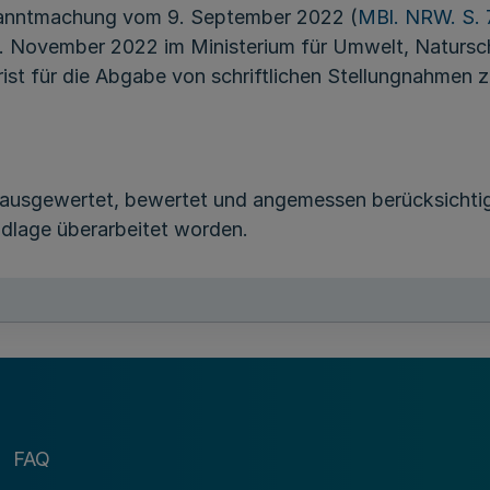
kanntmachung vom 9. September 2022 (
MBl. NRW. S.
. November 2022 im Ministerium für Umwelt, Naturschu
 Frist für die Abgabe von schriftlichen Stellungnahmen
ausgewertet, bewertet und angemessen berücksichti
undlage überarbeitet worden.
ie Ende 2018 hat die Europäische Union neue Anforder
ch „Änderung des Gesetzes zur Förderung der Kreisla
 Abfällen“ in deutsches Recht umgesetzt.
FAQ
n Abfallwirtschaftspläne mindestens: