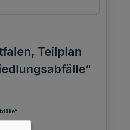
falen, Teilplan
iedlungsabfälle“
bfälle“