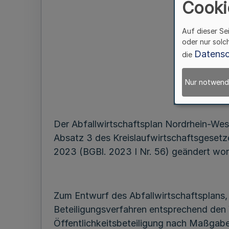
Cooki
Auf dieser Se
oder nur solc
Datensc
die
Nur notwend
Der Abfallwirtschaftsplan Nordrhein-Wes
Absatz 3 des Kreislaufwirtschaftsgesetze
2023 (BGBl. 2023 I Nr. 56) geändert wor
Zum Entwurf des Abfallwirtschaftsplans, 
Beteiligungsverfahren entsprechend den 
Öffentlichkeitsbeteiligung nach Maßgabe 