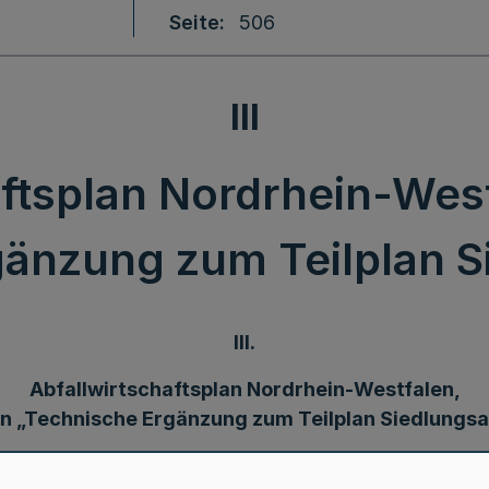
Seite
506
III
ftsplan Nordrhein-West
änzung zum Teilplan S
III.
Abfallwirtschaftsplan Nordrhein-Westfalen,
an „Technische Ergänzung zum Teilplan Siedlungsa