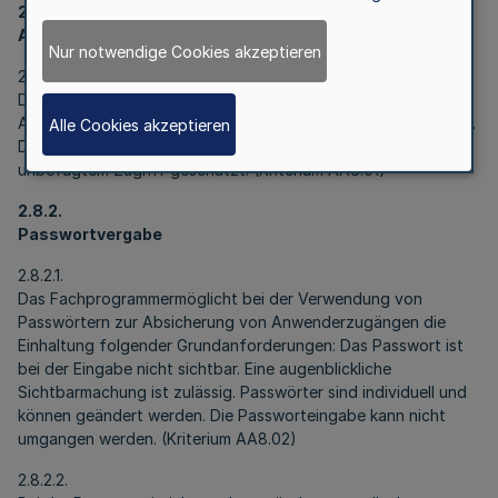
2.8.1.
Anwenderkontrolle
Nur notwendige Cookies akzeptieren
2.8.1.1.
Das Fachprogramm ermöglicht zur Anwenderkontrolle die
Anlage und Verwaltung von Anwenderzugängen im Programm.
Alle Cookies akzeptieren
Die Funktionen zur Anwenderzugangsverwaltung sind vor
unbefugtem Zugriff geschützt. (Kriterium AA8.01)
2.8.2.
Passwortvergabe
2.8.2.1.
Das Fachprogrammermöglicht bei der Verwendung von
Passwörtern zur Absicherung von Anwenderzugängen die
Einhaltung folgender Grundanforderungen: Das Passwort ist
bei der Eingabe nicht sichtbar. Eine augenblickliche
Sichtbarmachung ist zulässig. Passwörter sind individuell und
können geändert werden. Die Passworteingabe kann nicht
umgangen werden. (Kriterium AA8.02)
2.8.2.2.