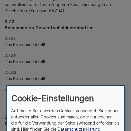
nachvollziehbare Darstellung von Zusammenhängen auf
Bescheiden. (Kriterium AA7.04)
2.7.2.
Bescheide für Gesamtschuldnerschaften
2.7.2.1.
Das Kriterium entfällt.
2.7.2.2.
Das Kriterium entfällt
2.7.2.3.
Das Kriterium entfällt
2.7.2.4.
Das Kriterium entfällt
Cookie-Einstellungen
Auf dieser Seite werden Cookies verwendet. Sie können
entweder allen Cookies zustimmen, oder nur solchen,
2.8.
die für die Verwendung der Seite zwingend erforderlich
Grundlegende Anforderungen des Zugriffs-Schutzes
sind. Hier finden Sie die
Datenschutzerklärung