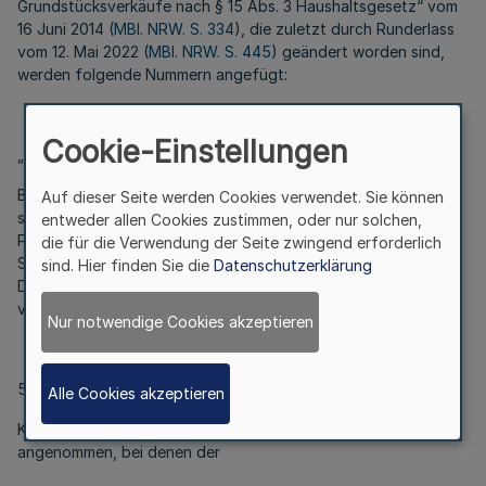
Grundstücksverkäufe nach § 15 Abs. 3 Haushaltsgesetz“ vom
16 Juni 2014 (
MBl. NRW. S. 334
), die zuletzt durch Runderlass
vom 12. Mai 2022 (
MBl. NRW. S. 445
) geändert worden sind,
werden folgende Nummern angefügt:
Cookie-Einstellungen
„5.2.4
Bei Kleinst-, Verkehrs- und Arrondierungsflächen beschränkt
Auf dieser Seite werden Cookies verwendet. Sie können
sich der Kreis der Erwerber in der Regel auf einen bestimmten
entweder allen Cookies zustimmen, oder nur solchen,
Personenkreis, insbesondere auf Nachbarn oder Träger der
die für die Verwendung der Seite zwingend erforderlich
Straßenbaulast. In folgenden Fällen kann daher auf die
sind. Hier finden Sie die
Datenschutzerklärung
Durchführung des Interessenbekundungsverfahrens
verzichtet werden:
Nur notwendige Cookies akzeptieren
5.2.4.1
Alle Cookies akzeptieren
Kleinstflächen werden bei unbebauten Grundstücken
angenommen, bei denen der