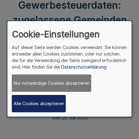
Gewerbesteuerdaten:
zugelassene Gemeinden
Cookie-Einstellungen
II.
Auf dieser Seite werden Cookies verwendet. Sie können
Übermittlung von Gewerbesteuerdaten:
entweder allen Cookies zustimmen, oder nur solchen,
zugelassene Gemeinden
die für die Verwendung der Seite zwingend erforderlich
sind. Hier finden Sie die
Datenschutzerklärung
Bekanntmachung
Nur notwendige Cookies akzeptieren
des Ministeriums der Finanzen
-O 2276 - 3 - 2023 – 17831-
Alle Cookies akzeptieren
Vom 28. Juli 2023